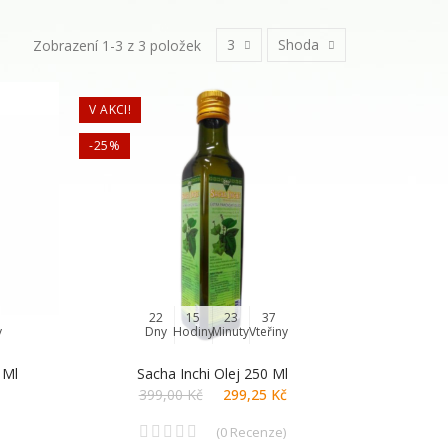
3
Shoda
Zobrazení 1-3 z 3 položek
V AKCI!
-25%
22
15
23
36
y
Dny
Hodiny
Minuty
Vteřiny
 Ml
Sacha Inchi Olej 250 Ml
399,00 Kč
299,25 Kč
(
0
Recenze
)