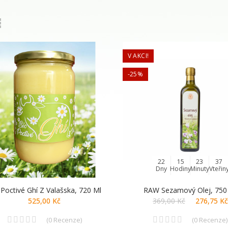
V AKCI!
-25%
22
15
23
36
Dny
Hodiny
Minuty
Vteřin
 Poctivé Ghí Z Valašska, 720 Ml
RAW Sezamový Olej, 750
525,00 Kč
369,00 Kč
276,75 Kč
(
0
Recenze
)
(
0
Recenze
)