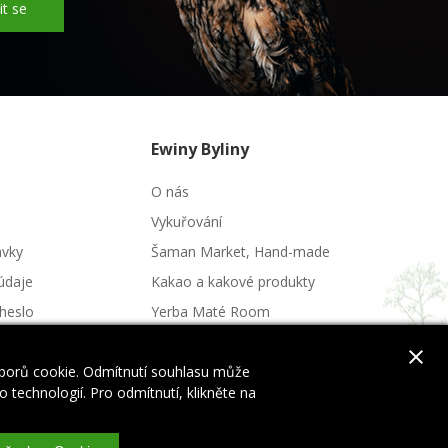
it se
Ewiny Byliny
O nás
Vykuřování
ávky
Šaman Market, Hand-made
údaje
Kakao a kakové produkty
heslo
Yerba Maté Room
Potraviny a nápoje
close
uborů cookie. Odmítnutí souhlasu může
 technologií. Pro odmítnutí, klikněte na