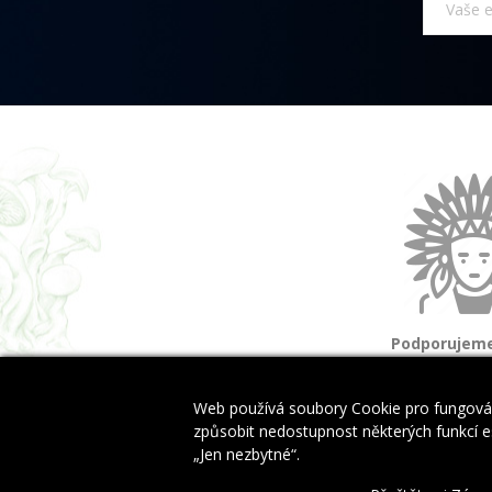
Podporujeme
a domorod
Web používá soubory Cookie pro fungován
způsobit nedostupnost některých funkcí es
„Jen nezbytné“.
Copyright © 2024 EwinyByliny.cz. All Rights Reserved.