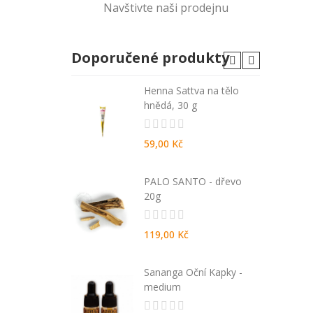
Navštivte naši prodejnu
Doporučené produkty
A - malé
Henna Sattva na tělo
hnědá, 30 g
59,00 Kč
ida 270 ml -
PALO SANTO - dřevo
da
20g
119,00 Kč
EN natural
Sananga Oční Kapky -
entované
medium