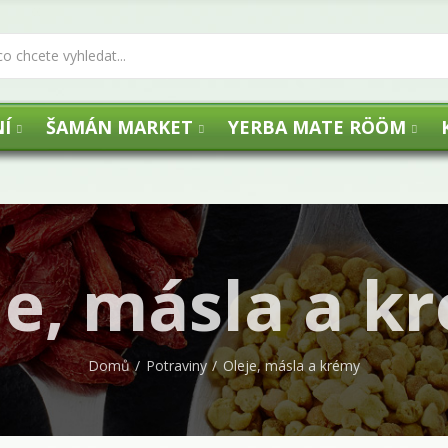
Í
ŠAMÁN MARKET
YERBA MATE RÖÖM
je, másla a k
Domů
Potraviny
Oleje, másla a krémy