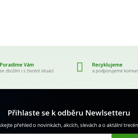
539,00 Kč
210,00 Kč
Poradíme Vám
Recyklujeme
se zbožím i s životní situací
a podporujeme komun
Přihlaste se k odběru Newlsetteru
skejte přehled o novinkách, akcích, slevách a o aktální trecéně