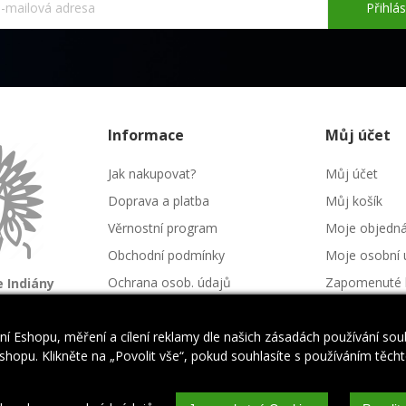
Přihlás
Informace
Můj účet
Jak nakupovat?
Můj účet
Doprava a platba
Můj košík
Věrnostní program
Moje objedn
Obchodní podmínky
Moje osobní 
Ochrana osob. údajů
Zapomenuté 
 Indiány
é kmeny
Kontakt
Napište nám
í Eshopu, měření a cílení reklamy dle našich zásadách používání so
hopu. Klikněte na „Povolit vše“, pokud souhlasíte s používáním těchto