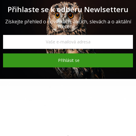
Přihlaste se k odběru Newlsetteru
Získejte přehled o novinkách, akcích, slevách a o aktální
trecéně...
Přihlásit se