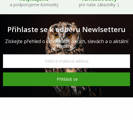
a podporujeme komunity
pro naše zákazníky :)
Přihlaste se k odběru Newlsetteru
Získejte přehled o novinkách, akcích, slevách a o aktální
trecéně...
Přihlásit se