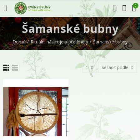
0
Šamanské bubny
Domů
Rituální nástroje a předměty
Šamanské bubny
1
Seřadit podle