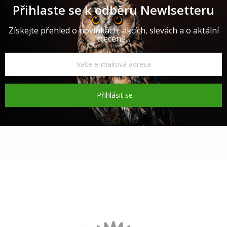
Přihlaste se k odběru Newlsetteru
Získejte přehled o novinkách, akcích, slevách a o aktální
trecéně...
Přihlásit se