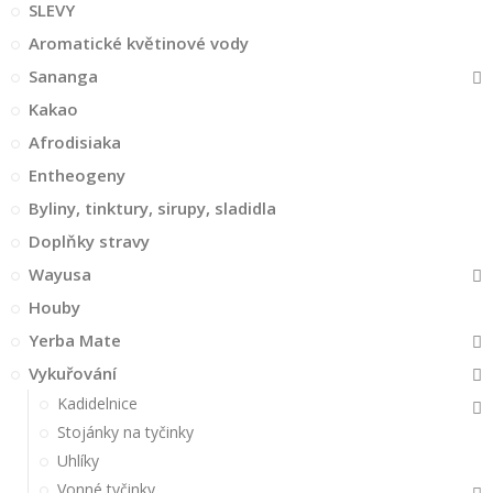
SLEVY
Aromatické květinové vody
Sananga
Kakao
Afrodisiaka
Entheogeny
Byliny, tinktury, sirupy, sladidla
Doplňky stravy
Wayusa
Houby
Yerba Mate
Vykuřování
Kadidelnice
Stojánky na tyčinky
Uhlíky
Vonné tyčinky