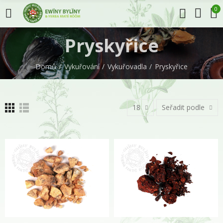
0
Pryskyřice
Domů
Vykuřování
Vykuřovadla
Pryskyřice
18
Seřadit podle