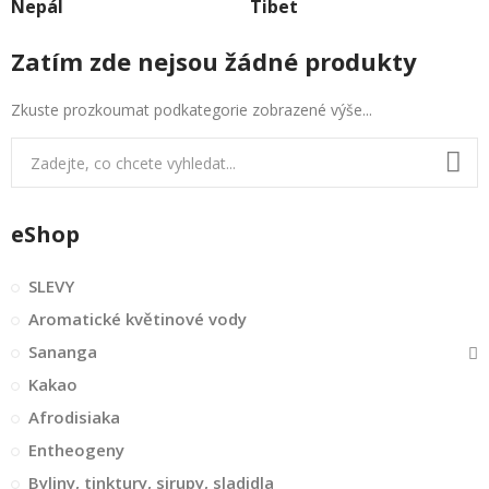
Nepál
Tibet
Zatím zde nejsou žádné produkty
Zkuste prozkoumat podkategorie zobrazené výše...
eShop
SLEVY
Aromatické květinové vody
Sananga
Kakao
Afrodisiaka
Entheogeny
Byliny, tinktury, sirupy, sladidla