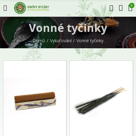
0
Vonné tyčinky
Domů
Vykuřování
Vonné tyčinky