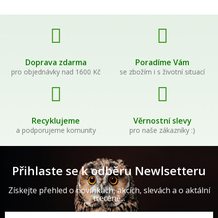
Doprava zdarma
Poradíme Vám
pro objednávky nad 1600 Kč
se zbožím i s životní situací
Recyklujeme
Věrnostní slevy
a podporujeme komunity
pro naše zákazníky :)
Přihlaste se k odběru Newlsetteru
Získejte přehled o novinkách, akcích, slevách a o aktální
trecéně...