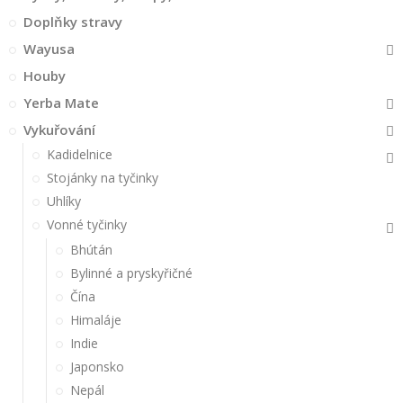
Doplňky stravy
Wayusa
Houby
Yerba Mate
Vykuřování
Kadidelnice
Stojánky na tyčinky
Uhlíky
Vonné tyčinky
Bhútán
Bylinné a pryskyřičné
Čína
Himaláje
Indie
Japonsko
Nepál