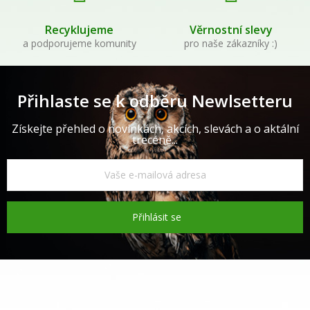
Recyklujeme
Věrnostní slevy
a podporujeme komunity
pro naše zákazníky :)
Přihlaste se k odběru Newlsetteru
Získejte přehled o novinkách, akcích, slevách a o aktální
trecéně...
Přihlásit se