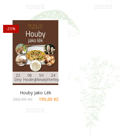
-25%
22
08
50
24
Dny
Hodiny
Minuty
Vteřiny
Houby Jako Lék
260,00 Kč
195,00 Kč