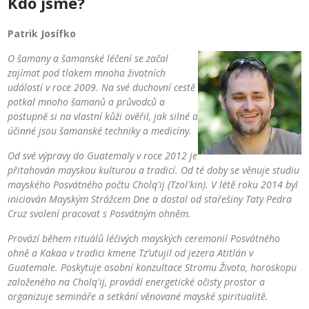
Kdo jsme?
Patrik Josífko
O šamany a šamanské léčení se začal
zajímat pod tlakem mnoha životních
událostí v roce 2009. Na své duchovní cestě
potkal mnoho šamanů a průvodců a
postupně si na vlastní kůži ověřil, jak silné a
účinné jsou šamanské techniky a medicíny.
Od své výpravy do Guatemaly v roce 2012 je
přitahován mayskou kulturou a tradicí. Od té doby se věnuje studiu
mayského Posvátného počtu Cholq'ij (Tzol'kin). V létě roku 2014 byl
iniciován Mayským Strážcem Dne a dostal od stařešiny Taty Pedra
Cruz svolení pracovat s Posvátným ohněm.
Provází během rituálů léčivých mayských ceremonií Posvátného
ohně a Kakaa v tradici kmene Tzʼutujil od jezera Atitlán v
Guatemale. Poskytuje osobní konzultace Stromu Života, horoskopu
založeného na Cholq'ij, provádí energetické očisty prostor a
organizuje semináře a setkání věnované mayské spiritualitě.