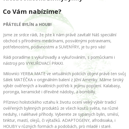
Co Vám nabízíme?
PŘÁTELÉ BYLÏN a HOUB!
Jsme ze srdce rádi, že jste k nám právě zavítali! Náš speciální
obchod s přírodními medicínami, posvátnými potravinami,
potřebnostmi, podivnostmi a SUVENÝRY, je tu pro vás!
Rádi poradíme s vykuřovadly a vykuřováním, s pomůckami i
nástroji pro VYKUŘOVACÍ PRAXI.
Milovníci YERBA MATE ve virtuálních policích objeví právě ten svůj
šálek MATÉČKA v originálním balení z Jižní Ameriky. Máme široký
výběr ověřených a kvalitních potřeb k jejímu popíjení. Kalabasy,
poronga, keramické i dřevěné nádoby, a bombilly.
Příznivci holistického vztahu k životu ocení velký výběr tradicí
ověřených bylinných produktů ze všech koutů světa, na různé
neduhy, i naléhavé příhody. Vyberete ze sypaných bylin, směsí,
tinktur, mastí, olejů, či výtažků. ADAPTOGENY, afrodisiaka, i
HOUBY v různých formách a podobách, pro mladé i staré.