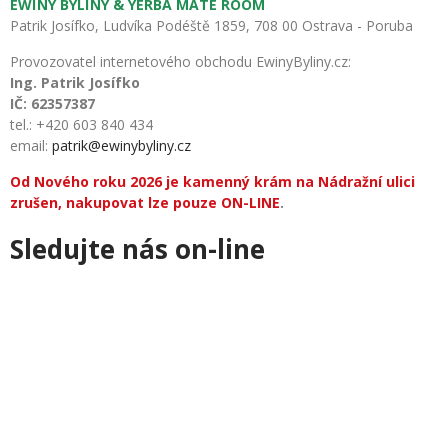
EWÏNY BYLÏNY & YERBA MATÉ RÖÖM
Patrik Josífko, Ludvíka Podéště 1859, 708 00 Ostrava - Poruba
Provozovatel internetového obchodu EwinyByliny.cz:
Ing. Patrik Josífko
IČ:
62357387
tel.: +420 603 840 434
email:
patrik@ewinybyliny.cz
Od Nového roku 2026 je kamenný krám na Nádražní ulici
zrušen, nakupovat lze pouze ON-LINE
.
Sledujte nás on-line