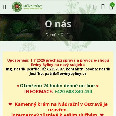
0
O nás
Domů
O nás
Upozornění:
1.7.2026 přechází správa a provoz e-shopu
Ewiny Byliny na nový subjekt:
Ing. Patrik Josífko, IČ: 62357387, k
ontaktní osoba: Patrik
Josífko,
patrik@ewinybyliny.cz
Otevřeno 24 hodin denně on-line
❤
❤
INFORMACE:
+420
603 840 434
❤
Kamenný krám na Nádražní v Ostravě je
uzavřen.
Internetový zůstává k vašim službám
❤