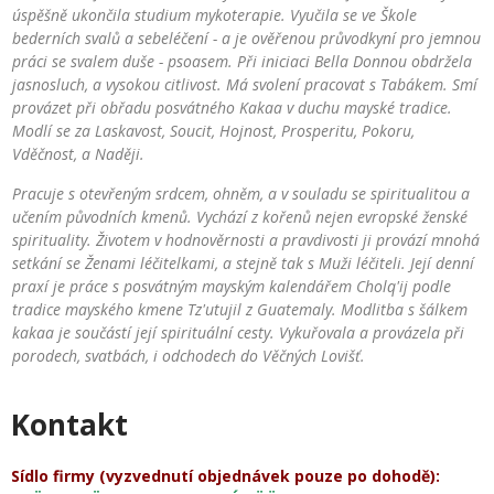
úspěšně ukončila studium mykoterapie. Vyučila se ve Škole
bederních svalů a sebeléčení - a je ověřenou průvodkyní pro jemnou
práci se svalem duše - psoasem. Při iniciaci Bella Donnou obdržela
jasnosluch, a vysokou citlivost. Má svolení pracovat s Tabákem. Smí
provázet při obřadu posvátného Kakaa v duchu mayské tradice.
Modlí se za Laskavost, Soucit, Hojnost, Prosperitu, Pokoru,
Vděčnost, a Naději.
Pracuje s otevřeným srdcem, ohněm, a v souladu se spiritualitou a
učením původních kmenů. Vychází z kořenů nejen evropské ženské
spirituality. Životem v hodnověrnosti a pravdivosti ji provází mnohá
setkání se Ženami léčitelkami, a stejně tak s Muži léčiteli. Její denní
praxí je práce s posvátným mayským kalendářem Cholq'ij podle
tradice mayského kmene Tz'utujil z Guatemaly. Modlitba s šálkem
kakaa je součástí její spirituální cesty. Vykuřovala a provázela při
porodech, svatbách, i odchodech do Věčných Lovišť.
Kontakt
Sídlo firmy (vyzvednutí objednávek pouze po dohodě):