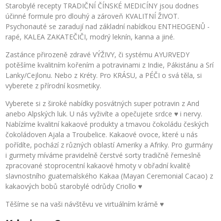
Starobylé recepty TRADIČNÍ ČÍNSKÉ MEDICÍNY jsou dodnes
účinné formule pro dlouhý a zároveň KVALITNÍ ŽIVOT.
Psychonauté se zaradují nad základní nabídkou ENTHEOGENŮ -
rapé, KALEA ZAKATEČIČI, modrý leknín, kanna a jiné.
Zastánce přirozeně zdravé VÝŽIVY, či systému AYURVEDY
potěšíme kvalitním kořením a potravinami z Indie, Pákistánu a Srí
Lanky/Cejlonu. Nebo z Kréty. Pro KRÁSU, a PÉČI o svá těla, si
vyberete z přírodní kosmetiky.
Vyberete si z široké nabídky posvátných super potravin z And
anebo Alpských luk. U nás vyživíte a opečujete srdce ♥ i nervy.
Nabízíme kvalitní kakaové produkty a tmavou čokoládu českých
čokoládoven Ajala a Troubelice. Kakaové ovoce, které u nás
pořídíte, pochází z různých oblastí Ameriky a Afriky. Pro gurmány
i gurmety míváme pravidelně čerstvé sorty tradičně řemeslně
zpracované stoprocentní kakaové hmoty v obřadní kvalitě
slavnostního guatemalského Kakaa (
Mayan Ceremonial Cacao)
z
kakaových bobů starobylé odrůdy Criollo ♥
Těšíme se na vaši návštěvu ve virtuálním krámě ♥