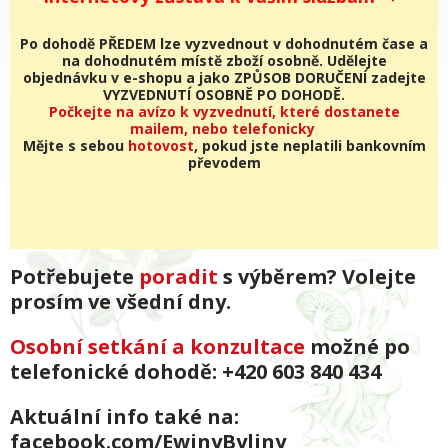
Po dohodě PŘEDEM lze vyzvednout v dohodnutém čase a
na dohodnutém místě zboží osobně. Udělejte
objednávku v e-shopu a jako ZPŮSOB DORUČENÍ zadejte
VYZVEDNUTÍ OSOBNĚ PO DOHODĚ.
Počkejte na avízo k vyzvednutí, které dostanete
mailem, nebo telefonicky
Mějte s sebou
hotovost
, pokud jste neplatili bankovním
převodem
Potřebujete
poradit
s výběrem? Volejte
prosím ve všední dny.
Osobní setkání a konzultace
možné po
telefonické dohodě: +420 603 840 434
Aktuální info také na:
facebook.com/EwinyByliny