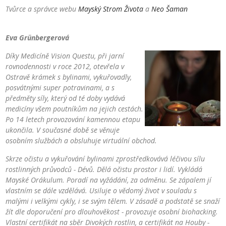
Tvůrce a správce webu
Mayský Strom Života
a
Neo Šaman
Eva Grünbergerová
Díky Medicíně Vision Questu, při jarní
rovnodennosti v roce 2012, otevřela v
Ostravě krámek s bylinami, vykuřovadly,
posvátnými super potravinami, a s
předměty síly, který od té doby vydává
medicíny všem poutníkům na jejich cestách.
Po 14 letech provozování kamennou etapu
ukončila. V současné době se věnuje
osobním službách a obsluhuje virtuální obchod.
Skrze očistu a vykuřování bylinami zprostředkovává léčivou sílu
rostlinných průvodců - Dévů. Dělá očistu prostor i lidí. Vykládá
Mayské Orákulum. Poradí na vyžádání, za odměnu. Se zápalem jí
vlastním se dále vzdělává. Usiluje o vědomý život v souladu s
malými i velkými cykly, i se svým tělem. V zásadě a podstatě se snaží
žít dle doporučení pro dlouhověkost - provozuje osobní biohacking.
Vlastní certifikát na sběr Divokých rostlin, a certifikát na Houby -