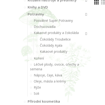
Rituální nástroje a předměty
Knihy a DVD
Potraviny
Posvátné Super Potraviny
Dochucovadla
Kakaové produkty a čokoláda
Čokolády Troubelice
Čokolády Ajala
Kakaové produkty
Koření
Léčivé plody, ovoce, ořechy a
semena
Nápoje, čaje, káva
Oleje, másla a krémy
Rýže
Soli
Přírodní kosmetika