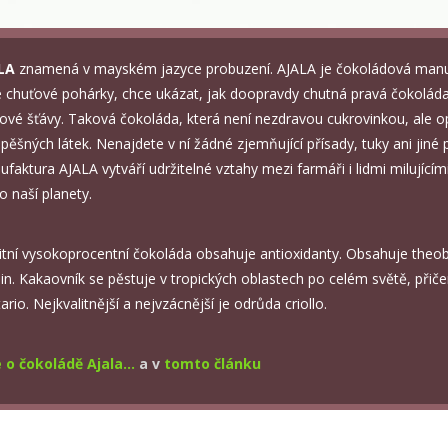
ALA
znamená v mayském jazyce probuzení. AJALA je čokoládová manuf
 chuťové pohárky, chce ukázat, jak doopravdy chutná pravá čokolád
nové šťávy. Taková čokoláda, která není nezdravou cukrovinkou, ale
pěšných látek. Nenajdete v ní žádné zjemňující přísady, tuky ani jiné 
faktura AJALA vytváří udržitelné vztahy mezi farmáři i lidmi milují
o naší planety.
itní vysokoprocentní čokoláda obsahuje antioxidanty. Obsahuje theo
in. Kakaovník se pěstuje v tropických oblastech po celém světě, přičemž
itario. Nejkvalitnější a nejvzácnější je odrůda criollo.
 o čokoládě Ajala...
a v
t
omto článku