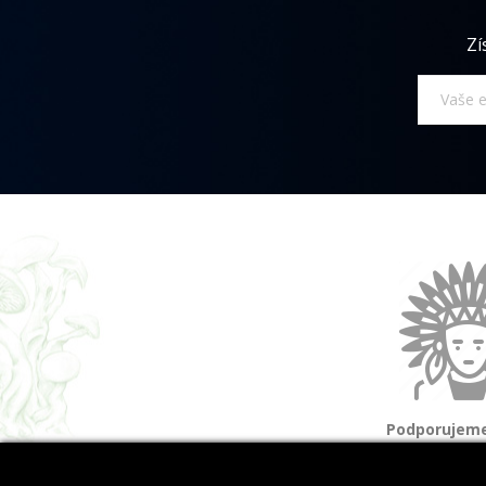
Zí
Podporujeme
a domorod