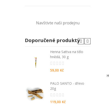
Navštivte naši prodejnu
Doporučené produkty
A - malé
Henna Sattva na tělo
hnědá, 30 g
59,00 Kč
H
ida 270 ml -
PALO SANTO - dřevo
da
20g
119,00 Kč