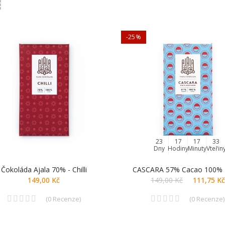
-25%
23
17
17
32
Dny
Hodiny
Minuty
Vteřin
Čokoláda Ajala 70% - Chilli
CASCARA 57% Cacao 100% 
149,00 Kč
149,00 Kč
111,75 Kč
(
0
Recenze
)
(
0
Recenze
)