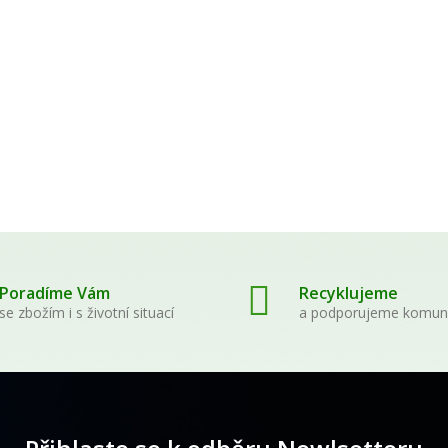
WAYUSA GREEN natural
Sananga Oční Ka
celé nefermentované
medium
listy 100g
539,00 Kč
210,00 Kč
Poradíme Vám
Recyklujeme
se zbožím i s životní situací
a podporujeme komun