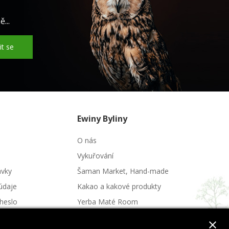
...
it se
Ewiny Byliny
O nás
Vykuřování
ávky
Šaman Market, Hand-made
údaje
Kakao a kakové produkty
heslo
Yerba Maté Room
Potraviny a nápoje
close