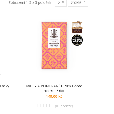
5
Shoda
Zobrazení 1-5 z 5 položek
y
Lásky
KVĚTY A POMERANČE 70% Cacao
100% Lásky
149,00 Kč
(
0
Recenze
)