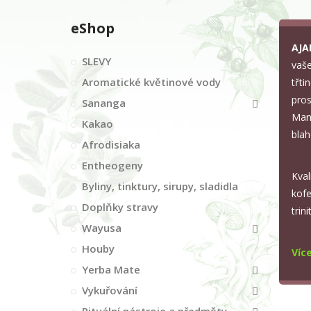
eShop
AJ
SLEVY
vaše
Aromatické květinové vody
třti
pros
Sananga
Manu
Kakao
blah
Afrodisiaka
Entheogeny
Kval
Byliny, tinktury, sirupy, sladidla
kofe
Doplňky stravy
trin
Wayusa
Houby
Více
Yerba Mate
Vykuřování