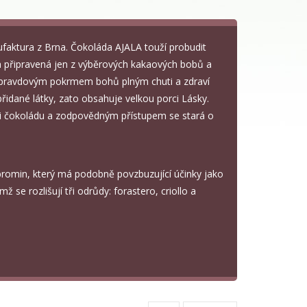
aktura z Brna. Čokoláda AJALA touží probudit
a připravená jen z výběrových kakaových bobů a
 opravdovým pokrmem bohů plným chuti a zdraví
přidané látky, zato obsahuje velkou porci Lásky.
cími čokoládu a zodpovědným přístupem se stará o
bromin, který má podobně povzbuzující účinky jako
 se rozlišují tři odrůdy: forastero, criollo a