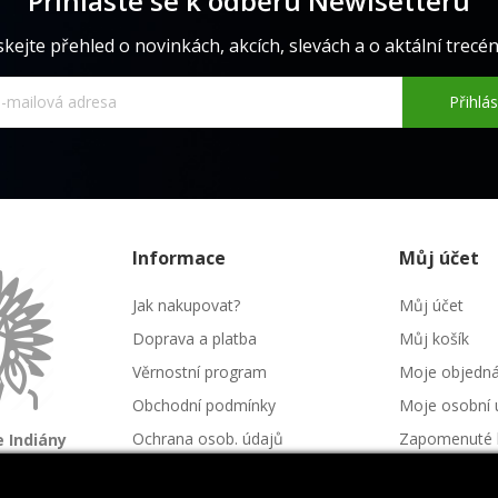
Přihlaste se k odběru Newlsetteru
skejte přehled o novinkách, akcích, slevách a o aktální trecéně
Přihlás
Informace
Můj účet
Jak nakupovat?
Můj účet
Doprava a platba
Můj košík
Věrnostní program
Moje objedn
Obchodní podmínky
Moje osobní 
Ochrana osob. údajů
Zapomenuté 
 Indiány
é kmeny
Kontakt
Napište nám