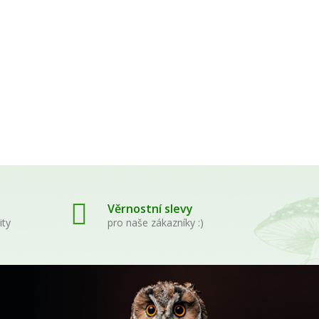
pky -
Věrnostní slevy
ity
pro naše zákazníky :)