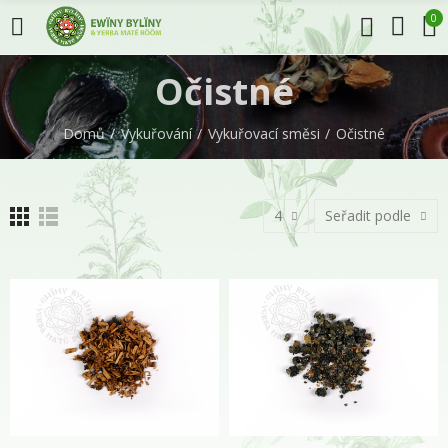
0
Očistné
Domů
Vykuřování
Vykuřovací směsi
Očistné
4
Seřadit podle