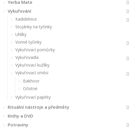
Yerba Mate
Vykuřování
Kadidelnice
Stojánky na tyčinky
Uhlíky
Vonné tyčinky
Vykuřovací pomůcky
Vykuřovadla
Vykuřovací kužílky
Vykuřovací směsi
Bakhoor
Očistné
Vykuřovací papírky
Rituální nástroje a předměty
Knihy a DVD
Potraviny