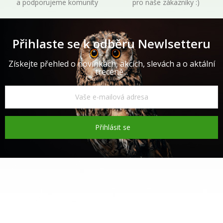
a podporujeme komunity
pro naše zákazníky :)
Přihlaste se k odběru Newlsetteru
Získejte přehled o novinkách, akcích, slevách a o aktální
trecéně...
Přihlásit se