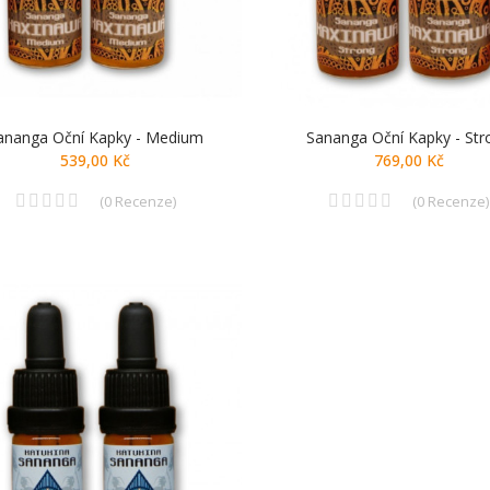
ananga Oční Kapky - Medium
Sananga Oční Kapky - Str
539,00 Kč
769,00 Kč
(
0
Recenze
)
(
0
Recenze
)
UHLÍKY FLOGA - malé
Henna Sattva na 
hnědá, 30 g
29,00 Kč
59,00 Kč