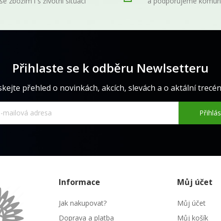
se zbožím i s životní situací
a podporujeme komun
Přihlaste se k odběru Newlsetteru
skejte přehled o novinkách, akcích, slevách a o aktální trecéně
Přihlás
Informace
Můj účet
Jak nakupovat?
Můj účet
Doprava a platba
Můj košík