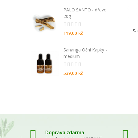
ida 270 ml -
PALO SANTO - dřevo
da
20g
Sa
119,00 Kč
EN natural
Sananga Oční Kapky -
entované
medium
539,00 Kč
Doprava zdarma