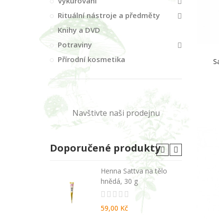
Vykuřování
Rituální nástroje a předměty
Knihy a DVD
Potraviny
Přírodní kosmetika
S
Navštivte naši prodejnu
Doporučené produkty
A - malé
Henna Sattva na tělo
hnědá, 30 g
59,00 Kč