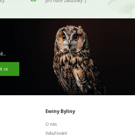
ity
pro naše zákazníky :)
...
it se
Ewiny Byliny
O nás
Vykuřování