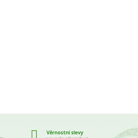
řevo
pky -
Věrnostní slevy