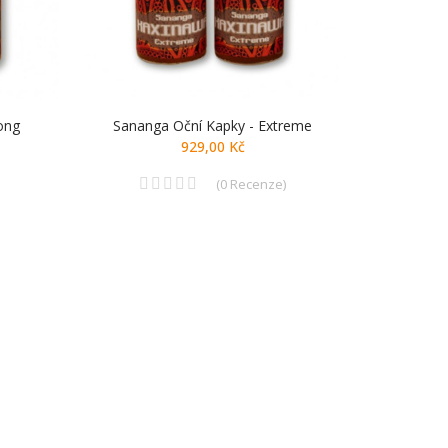
ong
Sananga Oční Kapky - Extreme
929,00 Kč
(
0
Recenze
)
tělo