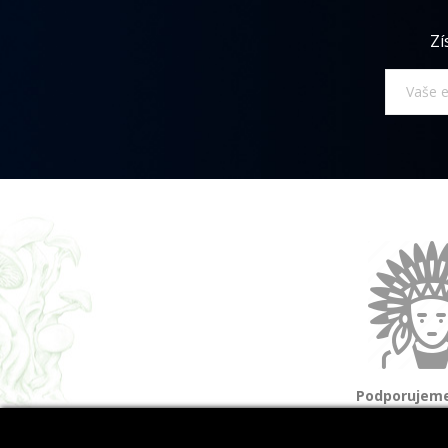
Zí
Podporujeme
a domorod