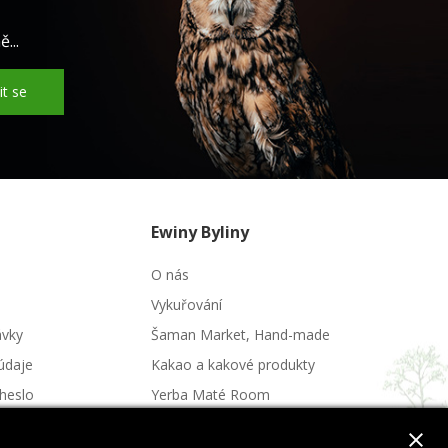
...
it se
Ewiny Byliny
O nás
Vykuřování
ávky
Šaman Market, Hand-made
údaje
Kakao a kakové produkty
heslo
Yerba Maté Room
Potraviny a nápoje
close