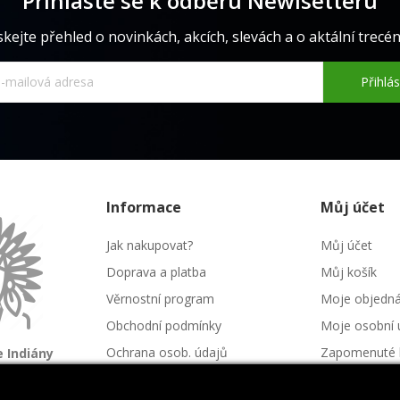
Přihlaste se k odběru Newlsetteru
skejte přehled o novinkách, akcích, slevách a o aktální trecéně
Přihlás
Informace
Můj účet
Jak nakupovat?
Můj účet
Doprava a platba
Můj košík
Věrnostní program
Moje objedn
Obchodní podmínky
Moje osobní 
Ochrana osob. údajů
Zapomenuté 
 Indiány
é kmeny
Kontakt
Napište nám