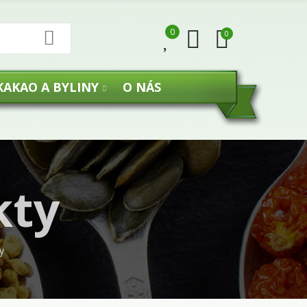
0
0
KAKAO A BYLINY
O NÁS
kty
y