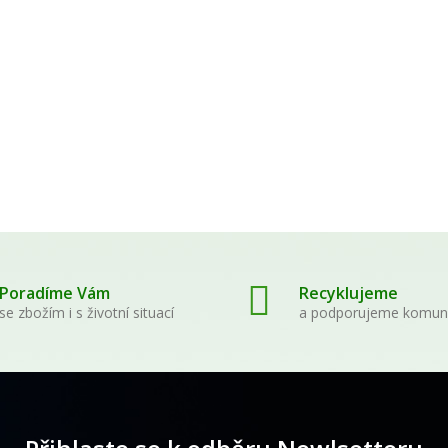
WAYUSA GREEN natural
Sananga Oční Ka
celé nefermentované
medium
listy 100g
539,00 Kč
210,00 Kč
Poradíme Vám
Recyklujeme
se zbožím i s životní situací
a podporujeme komun