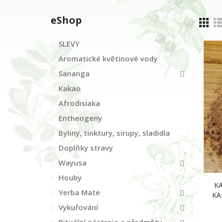
eShop
SLEVY
Aromatické květinové vody
Sananga
Kakao
Afrodisiaka
Entheogeny
Byliny, tinktury, sirupy, sladidla
Doplňky stravy
Wayusa
Houby
K
Yerba Mate
KA
Vykuřování