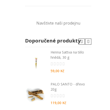
Navštivte naši prodejnu
Doporučené produkty
A - malé
Henna Sattva na tělo
hnědá, 30 g
59,00 Kč
ida 270 ml -
PALO SANTO - dřevo
da
20g
119,00 Kč