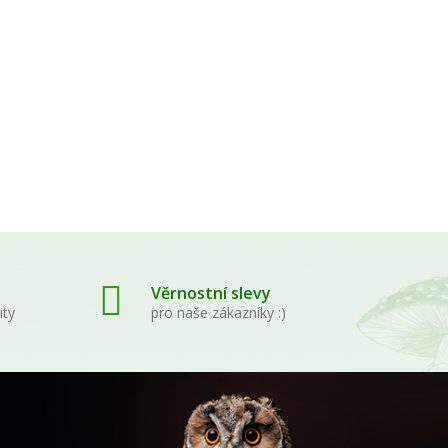
pky -
Věrnostní slevy
ity
pro naše zákazníky :)