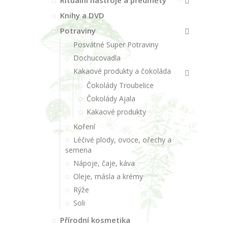
Rituální nástroje a předměty
Knihy a DVD
Potraviny
Posvátné Super Potraviny
Dochucovadla
Kakaové produkty a čokoláda
Čokolády Troubelice
Čokolády Ajala
Kakaové produkty
Koření
Léčivé plody, ovoce, ořechy a
semena
Nápoje, čaje, káva
Oleje, másla a krémy
Rýže
Soli
Přírodní kosmetika