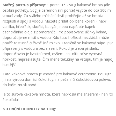
Možný postup přípravy
: 1 porce: 15 - 50 g kakaové hmoty (dle
osobní potřeby, 50g je ceremoniální porce) vsypte do cca 300 ml
vroucí vody. Za stálého míchání chvíli prohřejte až se hmota
rozpustí a spojí s vodou. Můžete přidat oblíbené koření - např
vanilku, hřebíček, skořici, badyán, nebo např. pár kapek
esenciálního oleje z pomeranče. Pro popisované účinky kakaa,
doporučujeme mísit s vodou. Kdo tuto hořkost nezvládá, může
použít rostlinné či živočišné mléko. Tradičně se kakaový nápoj pije
připravený s vodou a bez slazení. Pokud je třeba přisladit,
doporučován je kvalitní med, ovšem jen tolik, ať se vyrovná
hořkost, nepřeslazujte! Čím méně tekutiny na vstupu, tím je nápoj
hustější.
Tato kakaová hmota je vhodná pro kakaové ceremonie. Použijte
ji i na výrobu domácí čokolády, na pečení či čokoládovou polevu,
do kaše, müsli apod.
Je to surová kakaová hmota, která neprošla melanžérem - není to
čokoláda!
NUTRIČNÍ HODNOTY na 100g: