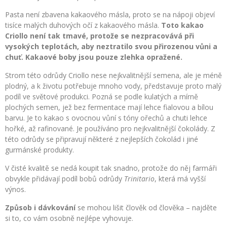
Pasta není zbavena kakaového másla, proto se na nápoji objeví
tisíce malých duhových očí z kakaového másla.
Toto kakao
Criollo není tak tmavé, protože se nezpracovává při
vysokých teplotách, aby neztratilo svou přirozenou vůni a
chuť. Kakaové boby jsou pouze zlehka opražené.
Strom této odrůdy Criollo nese nejkvalitnější semena, ale je méně
plodný, a k životu potřebuje mnoho vody, představuje proto malý
podíl ve světové produkci. Pozná se podle kulatých a mírně
plochých semen, jež bez fermentace mají lehce fialovou a bílou
barvu. Je to kakao s ovocnou vůní s tóny ořechů a chuti lehce
hořké, až rafinované. Je používáno pro nejkvalitnější čokolády. Z
této odrůdy se připravují některé z nejlepších čokolád i jiné
gurmánské produkty.
V čisté kvalitě se nedá koupit tak snadno, protože do něj farmáři
obvykle přidávají podíl bobů odrůdy
Trinitario
, která má vyšší
výnos.
Způsob i dávkování
se mohou lišit člověk od člověka – najděte
si to, co vám osobně nejlépe vyhovuje.