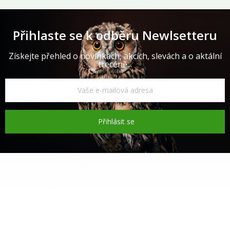
Přihlaste se k odběru Newlsetteru
Získejte přehled o novinkách, akcích, slevách a o aktální
trecéně...
Přihlásit se