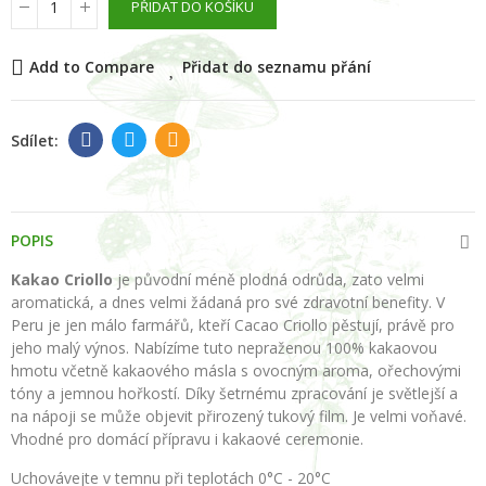
PŘIDAT DO KOŠÍKU
Add to Compare
Přidat do seznamu přání
POPIS
Kakao Criollo
je původní méně plodná odrůda, zato velmi
aromatická, a dnes velmi žádaná pro své zdravotní benefity. V
Peru je jen málo farmářů, kteří Cacao Criollo pěstují, právě pro
jeho malý výnos. Nabízíme tuto nepraženou 100% kakaovou
hmotu včetně kakaového másla s ovocným aroma, ořechovými
tóny a jemnou hořkostí. Díky šetrnému zpracování je světlejší a
na nápoji se může objevit přirozený tukový film. Je velmi voňavé.
Vhodné pro domácí přípravu i kakaové ceremonie.
Uchovávejte v temnu při teplotách 0°C - 20°C