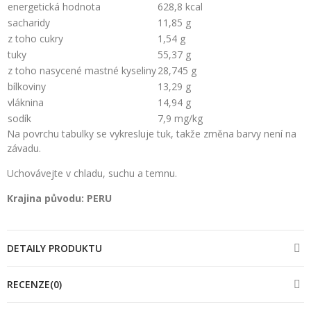
energetická hodnota
628,8 kcal
sacharidy
11,85 g
z toho cukry
1,54 g
tuky
55,37 g
z toho nasycené mastné kyseliny
28,745 g
bílkoviny
13,29 g
vláknina
14,94 g
sodík
7,9 mg/kg
Na povrchu tabulky se vykresluje tuk, takže změna barvy není na
závadu.
Uchovávejte v chladu, suchu a temnu.
Krajina původu: PERU
DETAILY PRODUKTU
RECENZE(0)