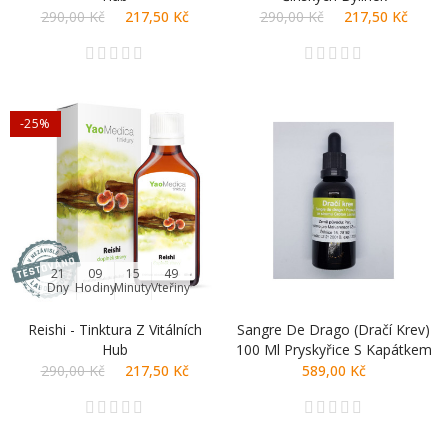
290,00 Kč
217,50 Kč
290,00 Kč
217,50 Kč
-25%
21
09
15
48
Dny
Hodiny
Minuty
Vteřiny
Reishi - Tinktura Z Vitálních
Sangre De Drago (Dračí Krev)
Hub
100 Ml Pryskyřice S Kapátkem
290,00 Kč
217,50 Kč
589,00 Kč