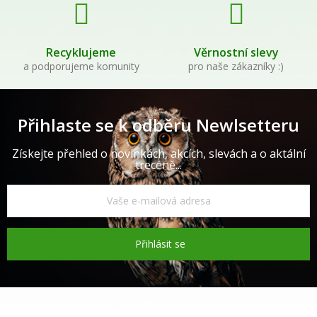
Recyklujeme
Věrnostní slevy
a podporujeme komunity
pro naše zákazníky :)
Přihlaste se k odběru Newlsetteru
Získejte přehled o novinkách, akcích, slevách a o aktální
trecéně...
Přihlásit se