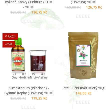
Bylinné Kapky (tinktura) TCM
(tinktura) 50 Ml
- 50 Ml
169,00 Kč
126,75 Kč
169,00 Kč
126,75 Kč
V AKCI!
-25%
21
09
15
48
Dny
Hodiny
Minuty
Vteřiny
Klimakterium (přechod) -
Jetel Luční Květ Mletý 50g
Bylinné Kapky (tinktura) 50 Ml
149,00 Kč
159,00 Kč
119,25 Kč