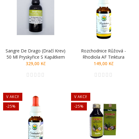
Sangre De Drago (Dračí Krev)
Rozchodnice Růžová -
50 Ml Pryskyřice S Kapátkem
Rhodiola AF Tinktura
329,00 Kč
149,00 Kč
V AKCI!
V AKCI!
-25%
-25%