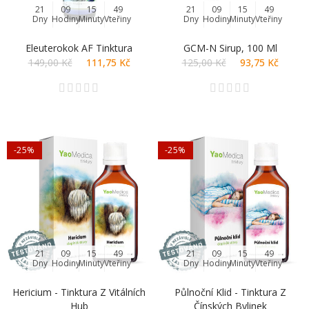
21
09
15
48
21
09
15
48
Dny
Hodiny
Minuty
Vteřiny
Dny
Hodiny
Minuty
Vteřiny
Eleuterokok AF Tinktura
GCM-N Sirup, 100 Ml
149,00 Kč
111,75 Kč
125,00 Kč
93,75 Kč
-25%
-25%
21
09
15
48
21
09
15
48
Dny
Hodiny
Minuty
Vteřiny
Dny
Hodiny
Minuty
Vteřiny
Hericium - Tinktura Z Vitálních
Půlnoční Klid - Tinktura Z
Hub
Čínských Bylinek