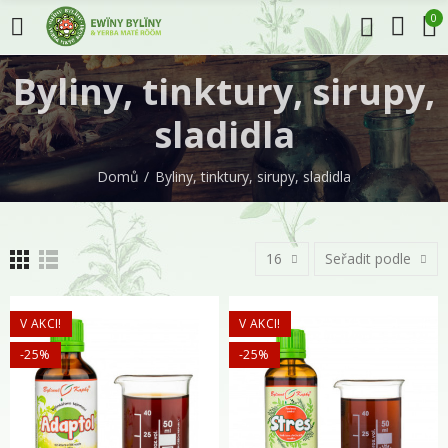
0
Byliny, tinktury, sirupy,
sladidla
Domů
Byliny, tinktury, sirupy, sladidla
16
Seřadit podle
V AKCI!
V AKCI!
-25%
-25%