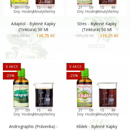
21
09
15
48
21
09
15
48
Dny
Hodiny
Minuty
Vteřiny
Dny
Hodiny
Minuty
Vteřiny
Adaptol - Bylinné Kapky
Stres - Bylinné Kapky
(tinktura) 50 Ml
(tinktura) 50 Ml
169,00 Kč
126,75 Kč
159,00 Kč
119,25 Kč
V AKCI!
V AKCI!
-25%
-25%
21
09
15
48
21
09
15
48
Dny
Hodiny
Minuty
Vteřiny
Dny
Hodiny
Minuty
Vteřiny
Andrographis (právenka) -
Klídek - Bylinné Kapky