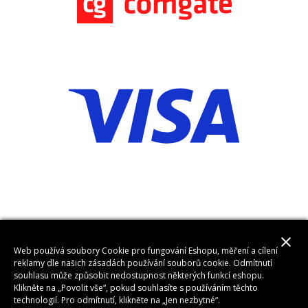
close
Web používá soubory Cookie pro fungování Eshopu, měření a cílení
reklamy dle našich zásadách používání souborů cookie. Odmítnutí
souhlasu může způsobit nedostupnost některých funkcí eshopu.
Klikněte na „Povolit vše“, pokud souhlasíte s používáním těchto
technologií. Pro odmítnutí, klikněte na „Jen nezbytné“.