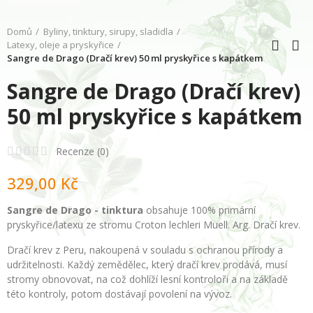
Domů
Byliny, tinktury, sirupy, sladidla
Latexy, oleje a pryskyřice
Sangre de Drago (Dračí krev) 50 ml pryskyřice s kapátkem
Sangre de Drago (Dračí krev)
50 ml pryskyřice s kapátkem
Recenze (
0
)
329,00 Kč
Sangre de Drago - tinktura
obsahuje 100% primární
pryskyřice/latexu ze stromu Croton lechleri Muell. Arg.
Dračí krev.
Dračí krev z Peru, nakoupená v souladu s ochranou přírody a
udržitelnosti. Každý zemědělec, který dračí krev prodává, musí
stromy obnovovat, na což dohlíží lesní kontroloři a na základě
této kontroly, potom dostávají povolení na vývoz.