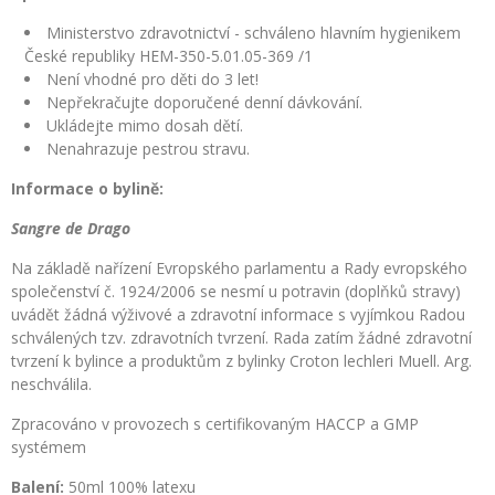
Ministerstvo zdravotnictví - schváleno hlavním hygienikem
České republiky HEM-350-5.01.05-369 /1
Není vhodné pro děti do 3 let!
Nepřekračujte doporučené denní dávkování.
Ukládejte mimo dosah dětí.
Nenahrazuje pestrou stravu.
Informace o bylině:
Sangre de Drago
Na základě nařízení Evropského parlamentu a Rady evropského
společenství č. 1924/2006 se nesmí u potravin (doplňků stravy)
uvádět žádná výživové a zdravotní informace s vyjímkou Radou
schválených tzv. zdravotních tvrzení. Rada zatím žádné zdravotní
tvrzení k bylince a produktům z bylinky Croton lechleri Muell. Arg.
neschválila.
Zpracováno v provozech s certifikovaným HACCP a GMP
systémem
Balení:
50ml 100% latexu