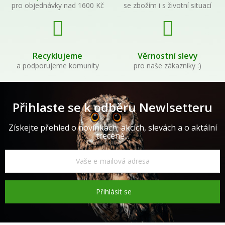
pro objednávky nad 1600 Kč
se zbožím i s životní situací
Recyklujeme
Věrnostní slevy
a podporujeme komunity
pro naše zákazníky :)
Přihlaste se k odběru Newlsetteru
Získejte přehled o novinkách, akcích, slevách a o aktální
trecéně...
Přihlásit se