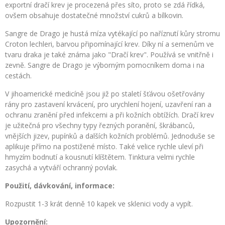
exportní dračí krev je procezená přes síto, proto se zdá řídká,
ovšem obsahuje dostatečné množství cukrů a bílkovin.
Sangre de Drago je hustá míza vytékající po naříznutí kůry stromu
Croton lechleri, barvou připomínající krev. Díky ní a semenům ve
tvaru draka je také známa jako "Dračí krev". Používá se vnitřně i
zevně. Sangre de Drago je výborným pomocníkem doma i na
cestách.
V jihoamerické medicíně jsou již po staletí šťávou ošetřovány
rány pro zastavení krvácení, pro urychlení hojení, uzavření ran a
ochranu zranění před infekcemi a při kožních obtížích. Dračí krev
je užitečná pro všechny typy řezných poranění, škrábanců,
vnějších jizev, pupínků a dalších kožních problémů. Jednoduše se
aplikuje přímo na postižené místo. Také velice rychle uleví při
hmyzím bodnutí a kousnutí klíštětem. Tinktura velmi rychle
zasychá a vytváří ochranný povlak.
Použití, dávkování, informace:
Rozpustit 1-3 krát denně 10 kapek ve sklenici vody a vypít.
Upozornění: