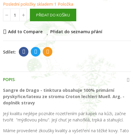
Poslední položky skladem
1 Položka
PŘIDAT DO KOŠÍKU
Add to Compare
Přidat do seznamu přání
POPIS
Sangre de Drago - tinktura obsahuje 100% primární
pryskyřice/latexu ze stromu Croton lechleri Muell. Arg. -
doplněk stravy
Její kvalitu nejlépe poznáte rozetřením pár kapek na kůži, začne
tvořit "mýdlovou pěnu". Její chuť je nahořklá, trpká a stahující.
Máme provedené zkoušky kvality a vyšetření na těžké kovy. Tato