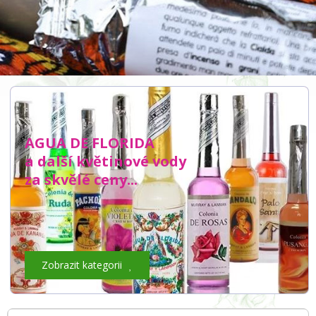
AGUA DE FLORIDA
a další květinové vody
za skvělé ceny...
Zobrazit kategorii