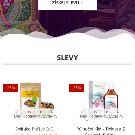
ZÍSKEJ SLEVU
SLEVY
-25%
-25%
23
06
18
06
23
06
18
06
Dny
Hodiny
Minuty
Vteřiny
Dny
Hodiny
Minuty
Vteřiny
Shiitake Prášek BIO
Půlnoční Klid - Tinktura Z
Čínských Bylinek