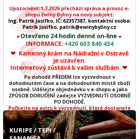
Upozornění:
1.7.2026 přechází správa a provoz e-
shopu Ewiny Byliny na nový subjekt:
Ing. Patrik Josífko, IČ: 62357387, k
ontaktní osoba:
Patrik Josífko,
patrik@ewinybyliny.cz
Otevřeno 24 hodin denně on-line
❤
❤
INFORMACE:
+420
603 840 434
❤
Kamenný krám na Nádražní v Ostravě
je uzavřen.
Internetový zůstává k vašim službám
❤
Po dohodě PŘEDEM lze vyzvednout v
dohodnutém čase a na dohodnutém místě zboží
osobně. Udělejte objednávku v e-shopu a jako
ZPŮSOB DORUČENÍ zadejte VYZVEDNUTÍ OSOBNĚ
PO DOHODĚ.
Počkejte na avízo k vyzvednutí, které dostanete
mailem, nebo telefonicky
Mějte s sebou
hotovost
, pokud jste neplatili
bankovním převodem
KURIPE / TEPI /
SANANGA