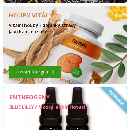
HOUBY VITÁLNÍ
Vitální houby - doplňky stravy
Jako kapsle i sušené...
Zobrazit kategorii
NOVINKA!
ENTHEOGENY
BLUE LILLY / Modrý leknín (lotus)