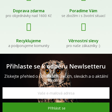
Doprava zdarma
Poradíme Vám
pro objednávky nad 1600 Kč
se zbožím i s životní situací
Recyklujeme
Věrnostní slevy
a podporujeme komunity
pro naše zákazníky :)
Přihlaste se k odběru Newlsetteru
Získejte přehled o novinkách, akcích, slevách a o aktální
trecéně...
Přihlásit se