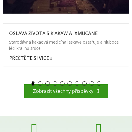
OSLAVA ŽIVOTA S K'AKAW A IXMUCANE
Starodávná kakaová medicína laskavě ošetřuje a hluboce
léčí krajinu srdce
PŘEČTĚTE SI VÍCE
Zobrazit všechny příspěvky