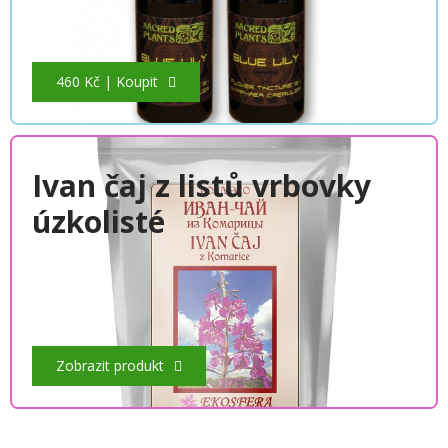
460 Kč | Koupit
Ivan čaj z listů vrbovky
úzkolisté
Zobrazit produkt