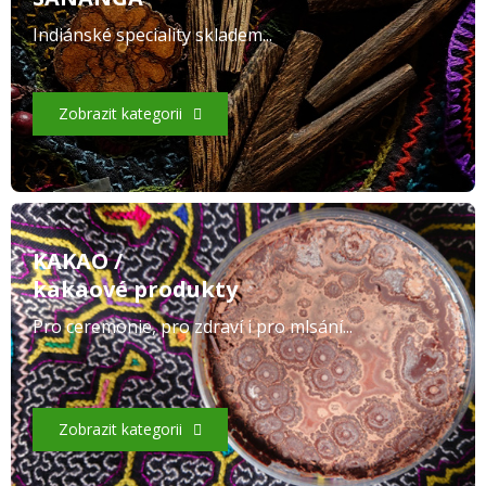
Indiánské speciality skladem...
Zobrazit kategorii
KAKAO /
kakaové produkty
Pro ceremonie, pro zdraví i pro mlsání...
Zobrazit kategorii