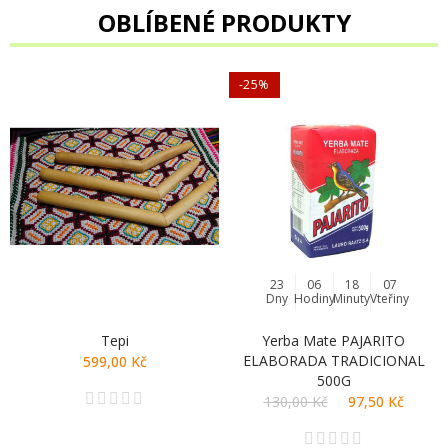
OBLÍBENÉ PRODUKTY
-25%
23
06
18
06
Dny
Hodiny
Minuty
Vteřiny
Tepi
Yerba Mate PAJARITO
ELABORADA TRADICIONAL
599,00 Kč
500G
130,00 Kč
97,50 Kč