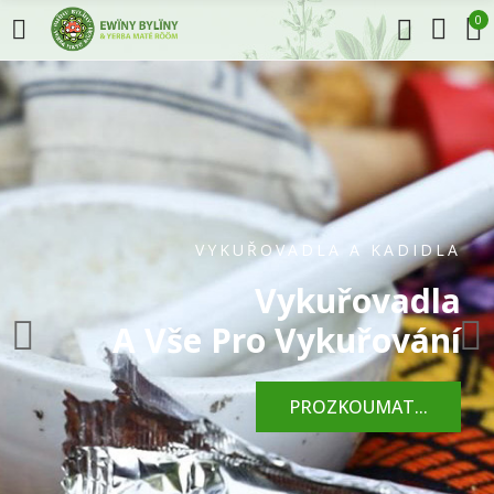
0
VYKUŘOVADLA A KADIDLA
Vykuřovadla
A Vše Pro Vykuřování
PROZKOUMAT...