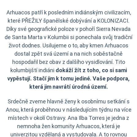
Arhuacos patří k posledním indiánským civilizacím,
které PŘEŽILY španělské dobývání a KOLONIZACI.
Díky své geografické poloze v pohoří Sierra Nevada
de Santa Marta v Kolumbii si ponechala svůj tradiční
život dodnes. Usilujeme o to, aby kmen Arhuacos
dostal zpět svá území a na nich soběstačně
hospodařil bez obav z dalšího vysidlování. Tito
kolumbijští indiáni
dokáží žít z toho, co si sami
vypěstují. Stačí jim k tomu jediné. Vaše podpora,
která jim navrátí úrodná území.
Srdečně zveme hlavně ženy k osobnímu setkání s
Anou, která proběhnou v následujícím týdnu na více
místech v okolí Ostravy. Ana Ilba Torres je jedna z
nemnoha žen komunity Arhuacos, která je
univerzitou vzdělaná a vystudovala. A to rovnou