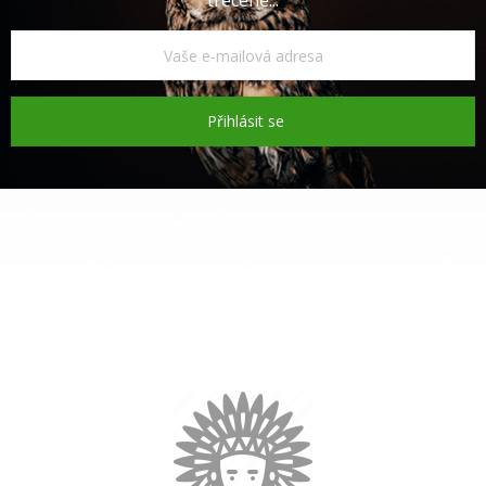
trecéně...
Přihlásit se