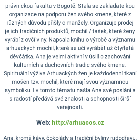
právnickou fakultu v Bogotě. Stala se zakladatelkou
organizace na podporu žen svého kmene, které z
různých důvodu přišly o manžely. Organizuje prodej
jejich tradičních produktů, mochil / tašek, které ženy
vyrábí z ovčí vlny. Napsala knihu o výrobě a významu
arhuackych mochil,
které se učí vyrábět už čtyřletá
děvčátka. Ana je velmi aktivní v úsilí o zachování
kulturních a duchovních tradic svého kmene.
Spirituální výživa Arhuackých žen je každodenní tkaní
mošen tzv. mochíl, které mají svou významnou
symboliku. I v tomto tématu našla Ana své poslání a
s radostí předává své znalosti a schopnosti širší
veřejnosti.
Web:
http://arhuacos.cz
Ana, kromě kávy, čokolády a tradiční byliny rudodřevu,