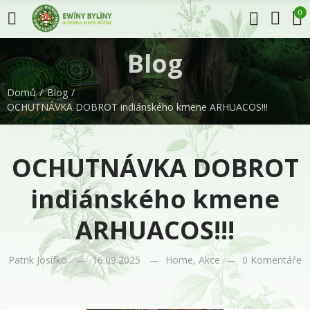
0
Blog
Domů
Blog
OCHUTNÁVKA DOBROT indiánského kmene ARHUACOS!!!
OCHUTNÁVKA DOBROT
indiánského kmene
ARHUACOS!!!
Patrik Josífko
16.09.2025
Home
,
Akce
0 Komentáře