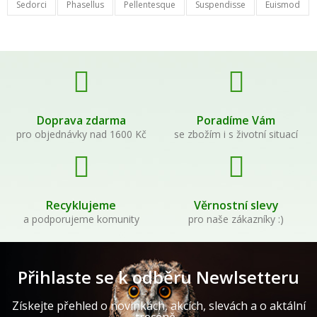
Sedorci
Phasellus
Pellentesque
Suspendisse
Euismod
Doprava zdarma
Poradíme Vám
pro objednávky nad 1600 Kč
se zbožím i s životní situací
Recyklujeme
Věrnostní slevy
a podporujeme komunity
pro naše zákazníky :)
Přihlaste se k odběru Newlsetteru
Získejte přehled o novinkách, akcích, slevách a o aktální