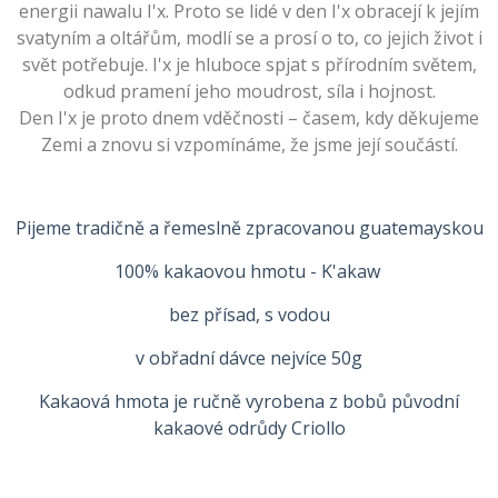
energii nawalu I'x. Proto se lidé v den I'x obracejí k jejím
svatyním a oltářům, modlí se a prosí o to, co jejich život i
svět potřebuje. I'x je hluboce spjat s přírodním světem,
odkud pramení jeho moudrost, síla i hojnost.
Den I'x je proto dnem vděčnosti – časem, kdy děkujeme
Zemi a znovu si vzpomínáme, že jsme její součástí.
Pijeme tradičně a řemeslně zpracovanou guatemayskou
100% kakaovou hmotu - K'akaw
bez přísad, s vodou
v obřadní dávce nejvíce 50g
Kakaová hmota je ručně vyrobena z bobů původní
kakaové odrůdy Criollo