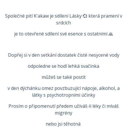
Společné pití K'akaw je sdílení Lásky 💞 která pramení v
srdcích
je to otevřené sdílení své esence s ostatními 🙏
Dopřej si v den setkání dostatek čisté nesycené vody
odpoledne se hodí lehká svačinka
můžeš se také postit
v den dýchánku omez povzbuzující nápoje, alkohol, a
látky s psychotropními účinky
Prosím o připomenutí předem užíváš-li léky či míváš
migrény
nebo jsi těhotná