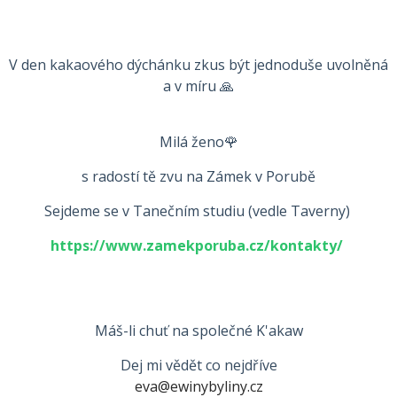
V den kakaového dýchánku zkus být jednoduše uvolněná
a v míru 🙏
Milá ženo🌹
s radostí tě zvu na Zámek v Porubě
Sejdeme se v Tanečním studiu (vedle Taverny)
https://www.zamekporuba.cz/kontakty/
Máš-li chuť na společné K'akaw
Dej mi vědět co nejdříve
eva@ewinybyliny.cz