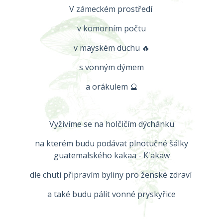
V zámeckém prostředí
v komorním počtu
v mayském duchu 🔥
s vonným dýmem
a orákulem 🔮
Vyživíme se na holčičím dýchánku
na kterém budu podávat plnotučné šálky
guatemalského kakaa - K'akaw
dle chuti připravím byliny pro ženské zdraví
a také budu pálit vonné pryskyřice