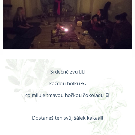
Srdečně zvu ❤️‍🔥
každou holku 👠
co miluje tmavou hořkou čokoládu 🍫
Dostaneš ten svůj šálek kakaa!!!