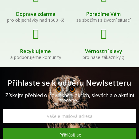
Doprava zdarma
Poradíme Vám
pro objednávky nad 1600 Kč
se zbožím i s životní situací
Recyklujeme
Věrnostní slevy
a podporujeme komunity
pro naše zákazníky :)
Přihlaste se k odběru Newlsetteru
Získejte přehled o novinkách, akcích, slevách a o aktální
trecéně...
Přihlásit se