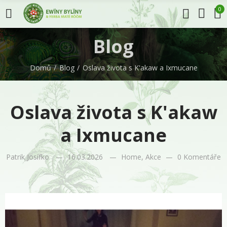
0
Blog
Domů
Blog
Oslava života s K'akaw a Ixmucane
Oslava života s K'akaw
a Ixmucane
Patrik Josífko
16.03.2026
Home
,
Akce
0 Komentáře