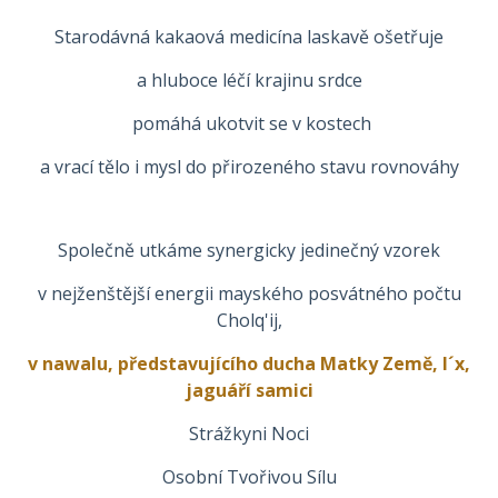
Starodávná kakaová medicína laskavě ošetřuje
a hluboce léčí krajinu srdce
pomáhá ukotvit se v kostech
a vrací tělo i mysl do přirozeného stavu rovnováhy
Společně utkáme synergicky jedinečný vzorek
v nejženštější energii mayského posvátného počtu
Cholq'ij,
v nawalu, představujícího ducha Matky Země, I´x,
jaguáří samici
Strážkyni Noci
Osobní Tvořivou Sílu