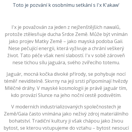
Toto je pozvání k osobnímu setkání s I'x K'akaw'
I'x je považován za jeden z nejženštějších nawalů,
protože ztělesňuje ducha Srdce Země. Může být vnímán
jako projev Matky Země – jako mayská podoba Gaii.
Nese pečující energii, která vyživuje a chrání veškerý
život. Tato péče však není slabostí. I'x v sobě zároveň
nese tichou sílu jaguára, svého zvířecího totemu.
Jaguár, mocná kočka divoké přírody, se pohybuje nocí
téměř neviditelně. Skvrny na její srsti připomínají hvězdy
Mléčné dráhy. V mayské kosmologii je právě jaguár tím,
kdo provází Slunce na jeho noční cestě podsvětím.
V moderních industrializovaných společnostech je
Země/Gaia často vnímána jako neživý zdroj materiálního
bohatství. Tradiční kultury ji však chápou jako živou
bytost, se kterou vstupujeme do vztahu – bytost nesoucí