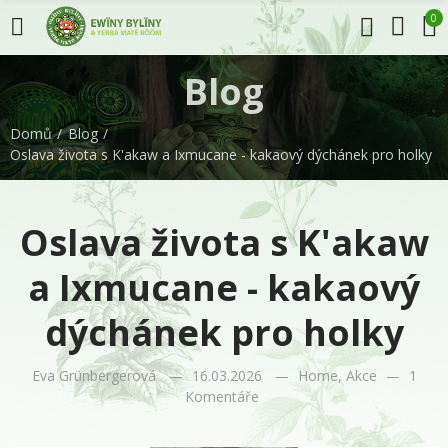
0
Blog
Domů
Blog
Oslava života s K'akaw a Ixmucane - kakaový dýchánek pro holky
Oslava života s K'akaw
a Ixmucane - kakaový
dýchánek pro holky
Eva Grünbergerová
16.03.2026
Home
,
Akce
1
Komentáře