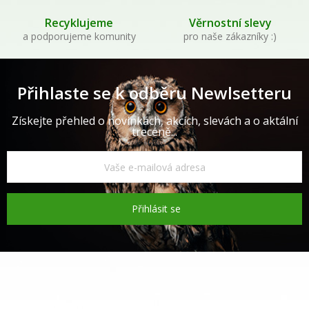
Recyklujeme
Věrnostní slevy
a podporujeme komunity
pro naše zákazníky :)
Přihlaste se k odběru Newlsetteru
Získejte přehled o novinkách, akcích, slevách a o aktální
trecéně...
Přihlásit se