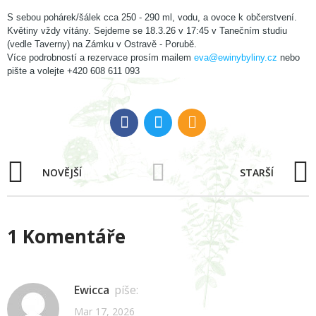
S sebou pohárek/šálek cca 250 - 290 ml, vodu, a ovoce k občerstvení.
Květiny vždy vítány. Sejdeme se 18.3.26 v 17:45 v Tanečním studiu
(vedle Taverny) na Zámku v Ostravě - Porubě.
Více podrobností a rezervace prosím mailem
eva@ewinybyliny.cz
nebo
pište a volejte +420 608 611 093
NOVĚJŠÍ
STARŠÍ
1 Komentáře
Ewicca
píše:
Mar 17, 2026