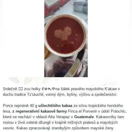
Srdečně ❤️‍🔥 zvu holky 💃🪭👠🌹na šálek pravého mayského K'akaw v
duchu tradice Tz'utuchil, vonný dým, byliny, výživu a společenství.
Porce nejméně 40 g
ušlechtilého kakaa
ze stínu tropického horského
lesa,
z regenerativní kakaové farmy
Finca el Porvenir v údolí Polochic,
které se nachází v oblasti Alta Verapaz v
Guatemale
. Kakaovníky tam
rostou v živé zelené džungli v krajině mlžných pralesů a mayských
vesnic. Kakao zpracovávají starobylým způsobem mayské ženy.