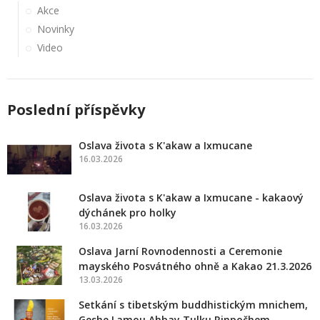
Akce
Novinky
Video
Poslední příspěvky
Oslava života s K'akaw a Ixmucane
16.03.2026
Oslava života s K'akaw a Ixmucane - kakaový
dýchánek pro holky
16.03.2026
Oslava Jarní Rovnodennosti a Ceremonie
mayského Posvátného ohně a Kakao 21.3.2026
13.03.2026
Setkání s tibetským buddhistickým mnichem,
Geshe Lamou Ahbay Tulku Rinpočhem