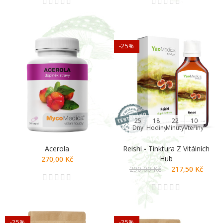
-25%
25
18
22
09
Dny
Hodiny
Minuty
Vteřiny
Acerola
Reishi - Tinktura Z Vitálních
Hub
270,00 Kč
290,00 Kč
217,50 Kč
-25%
-25%