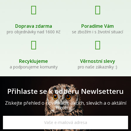
Doprava zdarma
Poradíme Vám
pro objednávky nad 1600 Kč
se zbožím i s životní situací
Recyklujeme
Věrnostní slevy
a podporujeme komunity
pro naše zákazníky :)
Přihlaste se k odběru Newlsetteru
Získejte přehled o novinkách, akcích, slevách a o aktální
trecéně...