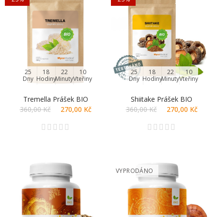
25
18
22
09
25
18
22
09
Dny
Hodiny
Minuty
Vteřiny
Dny
Hodiny
Minuty
Vteřiny
Tremella Prášek BIO
Shiitake Prášek BIO
360,00 Kč
270,00 Kč
360,00 Kč
270,00 Kč
VYPRODÁNO