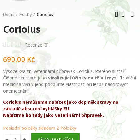
Domů
Houby
Coriolus
Coriolus
Recenze (
0
)
690,00 Kč
Vysoce kvalitní veterinární přípravek Coriolus, kterého si staří
Číňané cenili pro jeho
vitalizující účinky na tělo i mysl
. Tradiční
medicína věří v jeho podpůrné vlastnosti při léčbě nádorových
onemocnění.
Coriolus nemůžeme nabízet jako doplněk stravy na
základě absurdní vyhlášky EU.
Nabízíme ho tedy jako
veterinární přípravek.
Poslední položky skladem
2 Položky
PŘIDAT DO KOŠÍKU