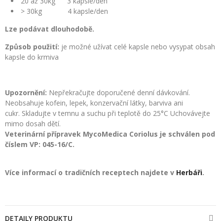
20 až 30kg 3 kapsle/den
> 30kg 4 kapsle/den
Lze podávat dlouhodobě.
Způsob použití:
je možné užívat celé kapsle nebo vysypat obsah
kapsle do krmiva
Upozornění
:
Nepřekračujte doporučené denní dávkování.
Neobsahuje kofein, lepek, konzervační látky, barviva ani
cukr. Skladujte v temnu a suchu při teplotě do 25°C Uchovávejte
mimo dosah dětí.
Veterinární přípravek MycoMedica Coriolus je schválen
pod
číslem VP: 045-16/C.
Více informací o tradičních receptech najdete v
Herbáři
.
DETAILY PRODUKTU