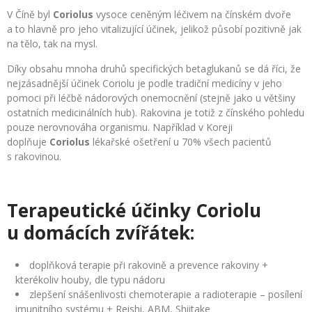
V Číně byl
Coriolus
vysoce ceněným léčivem na čínském dvoře
a to hlavně pro jeho vitalizující účinek, jelikož působí pozitivně jak
na tělo, tak na mysl.
Díky obsahu mnoha druhů specifických betaglukanů se dá říci, že
nejzásadnější účinek Coriolu je podle tradiční medicíny v jeho
pomoci při léčbě nádorových onemocnění (stejně jako u většiny
ostatních medicinálních hub). Rakovina je totiž z čínského pohledu
pouze nerovnováha organismu. Například v Koreji
doplňuje
Coriolus
lékařské ošetření u 70% všech pacientů
s rakovinou.
Terapeutické účinky Coriolu
u domácích zvířátek:
doplňková terapie při rakovině a prevence rakoviny +
kterékoliv houby, dle typu nádoru
zlepšení snášenlivosti chemoterapie a radioterapie – posílení
imunitního systému + Reishi, ABM, Shiitake