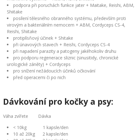
podpora při poruchách funkce jater + Maitake, Reishi, ABM,
Shiitake
posílení tělesného obranného systému, především proti
virovým a bakteriálním nemocem + ABM, Cordyceps CS-4,
Reishi, Shiitake
protiplísňový účinek + Shitake
při únavových stavech + Reishi, Cordyceps CS-4
při napadení parazity a patogeny jakéhokoliv druhu
pro podporu regenerace sliznic (sinusitidy, chronické
urologické záněty) + Cordyceps
pro snížení nežádoucích účinků očkování
před operacemi či po nich
Dávkování pro kočky a psy:
Váha zvířete Dávka
< 10kg 1 kapsle/den
10 až 20kg 2 kapsle/den