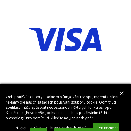
close
Web používá soubory Cookie pro fungování Eshopu, měření a cílení
reklamy dle našich zásadách používání souborů cookie. Odmítnutí
souhlasu může způsobit nedostupnost některých funkcí eshopu.
Klikněte na „Povolit vše“, pokud souhlasíte s používáním těchto
technologií. Pro odmítnutí, klikněte na „Jen nezbytné“.
Přečtěte si Zásady ochrany osobních údajů
Jen nezbytné