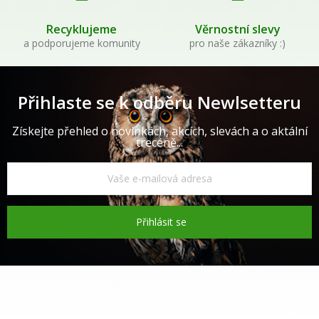
Recyklujeme
Věrnostní slevy
a podporujeme komunity
pro naše zákazníky :)
Přihlaste se k odběru Newlsetteru
Získejte přehled o novinkách, akcích, slevách a o aktální
trecéně...
Přihlásit se