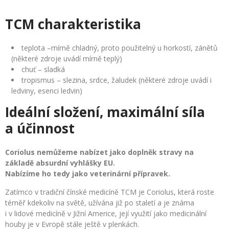
TCM charakteristika
teplota –mírně chladný, proto použitelný u horkostí, zánětů
(některé zdroje uvádí mírně teplý)
chuť – sladká
tropismus – slezina, srdce, žaludek (některé zdroje uvádí i
ledviny, esenci ledvin)
Ideální složení, maximální síla
a účinnost
Coriolus nemůžeme nabízet jako doplněk stravy na
základě absurdní vyhlášky EU.
Nabízíme ho tedy jako
veterinární přípravek.
Zatímco v tradiční čínské medicíně TCM je Coriolus, která roste
téměř kdekoliv na světě, užívána již po staletí a je známa
i v lidové medicíně v Jižní Americe, její využití jako medicinální
houby je v Evropě stále ještě v plenkách.