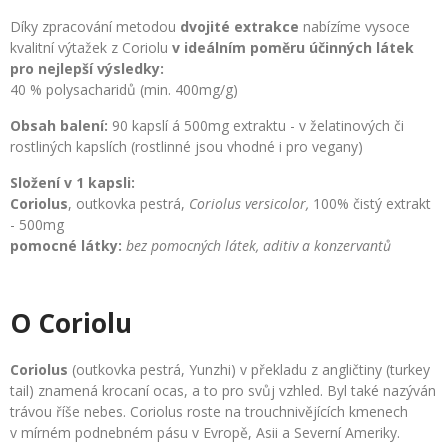
Díky zpracování metodou
dvojité extrakce
nabízíme vysoce
kvalitní výtažek z Coriolu
v ideálním poměru účinných látek
pro nejlepší výsledky:
40 % polysacharidů (min. 400mg/g)
Obsah balení:
90 kapslí á 500mg extraktu - v želatinových či
rostliných kapslích (rostlinné jsou vhodné i pro vegany)
Složení v 1 kapsli:
Coriolus
, outkovka pestrá,
Coriolus versicolor,
100% čistý extrakt
- 500mg
pomocné látky:
bez pomocných látek, aditiv a konzervantů
O Coriolu
Coriolus
(outkovka pestrá, Yunzhi) v překladu z angličtiny (turkey
tail) znamená krocaní ocas, a to pro svůj vzhled. Byl také nazýván
trávou říše nebes. Coriolus roste na trouchnivějících kmenech
v mírném podnebném pásu v Evropě, Asii a Severní Ameriky.