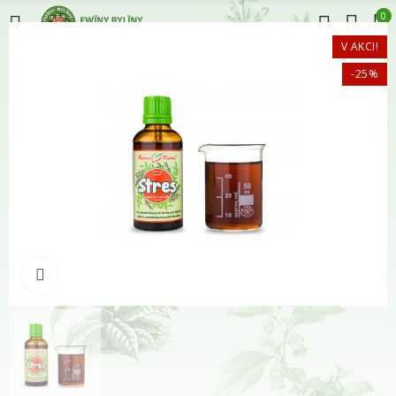
0
V AKCI!
-25%
Klikněte pro zvětšení