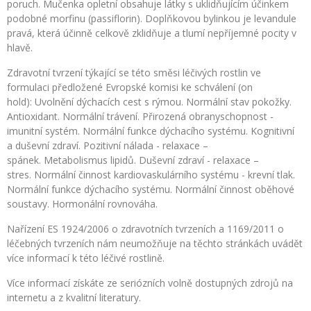
poruch. Mučenka opletní obsahuje látky s uklidňujícím účinkem
podobné morfinu (passiflorin). Doplňkovou bylinkou je levandule
pravá, která účinně celkově zklidňuje a tlumí nepříjemné pocity v
hlavě.
Zdravotní tvrzení týkající se této směsi léčivých rostlin ve
formulaci předložené Evropské komisi ke schválení
(on
hold)
:
Uvolnění dýchacích cest s rýmou. Normální stav pokožky.
Antioxidant. Normální trávení. Přirozená obranyschopnost -
imunitní systém. Normální funkce dýchacího systému.
Kognitivní
a duševní zdraví. Pozitivní nálada - relaxace –
spánek.
Metabolismus lipidů.
Duševní zdraví - relaxace –
stres.
Normální činnost kardiovaskulárního systému - krevní tlak.
Normální funkce dýchacího systému. Normální činnost oběhové
soustavy. Hormonální rovnováha.
Nařízení ES 1924/2006 o zdravotních tvrzeních a 1169/2011 o
léčebných tvrzeních nám neumožňuje na těchto stránkách uvádět
více informací k této léčivé rostlině.
Více informací získáte ze seriózních volně dostupných zdrojů na
internetu a z kvalitní literatury.