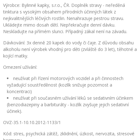
Výrobce: Bylinné kapky, s.r.o., ČR. Doplněk stravy - neředěná
tinktura s vysokým obsahem přírodních účinných látek z
nejkvalitnějších léčivých rostlin. Nenahrazuje pestrou stravu.
Ukládejte mimo dosah dětí. Nepřekračujte denní dávku.
Neskladujte na přímém slunci. Případný zákal není na závadu.
Dávkování: 3x denně 20 kapek do vody či čaje. Z důvodu obsahu
alkoholu není výrobek vhodný pro děti (zvláště do 3 let), těhotné a
kojící matky.
Omezení užívání:
neužívat při řízení motorových vozidel a při činnostech
vyžadující soustředěnost (kozlík snižuje pozornost a
koncentraci)
neužívat při současném užívání léků se sedativním účinkem
(benzodiazepiny a barbituráty - kozlík zvyšuje jejich sedativní
účinek).
OVZ-35.1-10.10.2012-1133/1
Kód:
stres, psychická zátěž, zklidnění, úzkost, nervozita, stresové