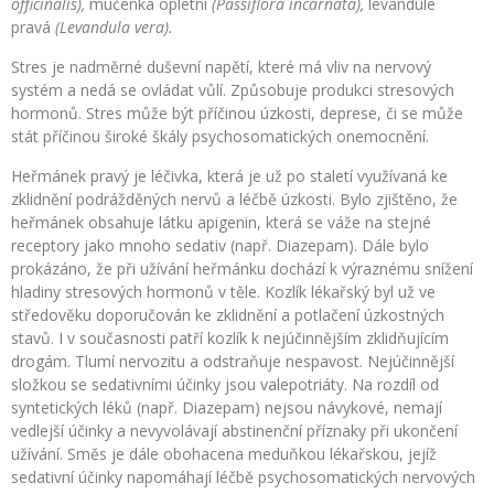
officinalis),
mučenka opletní
(Passiflora incarnata),
levandule
pravá
(Levandula vera).
Stres je nadměrné duševní napětí, které má vliv na nervový
systém a nedá se ovládat vůlí. Způsobuje produkci stresových
hormonů. Stres může být příčinou úzkosti, deprese, či se může
stát příčinou široké škály psychosomatických onemocnění.
Heřmánek pravý je léčivka, která je už po staletí využívaná ke
zklidnění podrážděných nervů a léčbě úzkosti. Bylo zjištěno, že
heřmánek obsahuje látku apigenin, která se váže na stejné
receptory jako mnoho sedativ (např. Diazepam). Dále bylo
prokázáno, že při užívání heřmánku dochází k výraznému snížení
hladiny stresových hormonů v těle. Kozlík lékařský byl už ve
středověku doporučován ke zklidnění a potlačení úzkostných
stavů. I v současnosti patří kozlík k nejúčinnějším zklidňujícím
drogám. Tlumí nervozitu a odstraňuje nespavost. Nejúčinnější
složkou se sedativními účinky jsou valepotriáty. Na rozdíl od
syntetických léků (např. Diazepam) nejsou návykové, nemají
vedlejší účinky a nevyvolávají abstinenční příznaky při ukončení
užívání. Směs je dále obohacena meduňkou lékařskou, jejíž
sedativní účinky napomáhají léčbě psychosomatických nervových