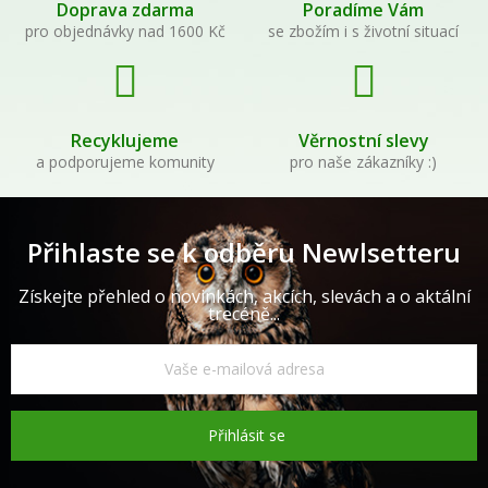
Doprava zdarma
Poradíme Vám
pro objednávky nad 1600 Kč
se zbožím i s životní situací
Recyklujeme
Věrnostní slevy
a podporujeme komunity
pro naše zákazníky :)
Přihlaste se k odběru Newlsetteru
Získejte přehled o novinkách, akcích, slevách a o aktální
trecéně...
Přihlásit se