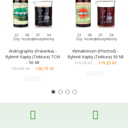
22
06
07
34
22
06
07
34
Dny
Hodiny
Minuty
Vteřiny
Dny
Hodiny
Minuty
Vteřiny
Andrographis (právenka) -
Klimakterium (přechod) -
Bylinné Kapky (tinktura) TCM
Bylinné Kapky (tinktura) 50 Ml
- 50 Ml
159,00 Kč
119,25 Kč
169,00 Kč
126,75 Kč