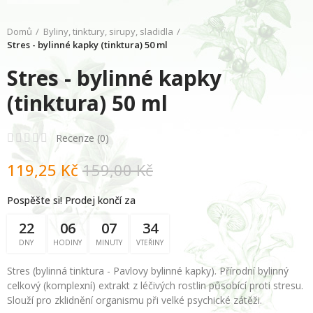
Domů
Byliny, tinktury, sirupy, sladidla
Stres - bylinné kapky (tinktura) 50 ml
Stres - bylinné kapky
(tinktura) 50 ml
Recenze (
0
)
119,25 Kč
159,00 Kč
Pospěšte si! Prodej končí za
22
06
07
34
DNY
HODINY
MINUTY
VTEŘINY
Stres
(bylinná tinktura - Pavlovy bylinné kapky). Přírodní bylinný
celkový (komplexní) extrakt z léčivých rostlin působící proti stresu.
Slouží pro zklidnění organismu při velké psychické zátěži.