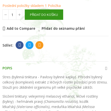
Poslední položky skladem
1 Položka
PŘIDAT DO KOŠÍKU
Add to Compare
Přidat do seznamu přání
POPIS
Stres
(bylinná tinktura - Pavlovy bylinné kapky). Přírodní bylinný
celkový (komplexní) extrakt z léčivých rostlin působící proti stresu.
Slouží pro zklidnění organismu při velké psychické zátěži.
Složení tinktury: velejemný melasový ethanol,
léčivé rostliny
(byliny) -
heřmánek pravý
(Chamomilla recutita),
kozlík
lékařský
(Valeriana officinalis)
, meduňka lékařská
(Melissa