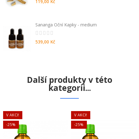
119,00 Kč
Sananga Oční Kapky - medium
539,00 Kč
Další produkty v této
kategorii...
V AKCI!
V AKCI!
-25%
-25%