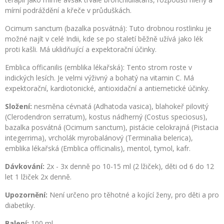
mírní podráždění a křeče v průduškách.
Ocimum sanctum (bazalka posvátná): Tuto drobnou rostlinku je
možné najít v celé Indii, kde se po staletí běžně užívá jako lék
proti kašli. Má uklidňující a expektorační účinky.
Emblica officanilis (emblika lékařská): Tento strom roste v
indických lesích. Je velmi výživný a bohatý na vitamin C. Má
expektorační, kardiotonické, antioxidační a antiemetické účinky.
Složení:
nesměna cévnatá (Adhatoda vasica), blahokeř pilovitý
(Clerodendron serratum), kostus nádherný (Costus speciosus),
bazalka posvátná (Ocimum sanctum), pistácie celokrajná (Pistacia
integerrima), vrcholák myrobalánový (Terminalia belerica),
emblika lékařská (Emblica officinalis), mentol, tymol, kafr.
Dávkování:
2x - 3x denně po 10-15 ml (2 lžiček), děti od 6 do 12
let 1 lžiček 2x denně.
Upozornění:
Není určeno pro těhotné a kojící ženy, pro děti a pro
diabetiky.
Balení:
100 ml