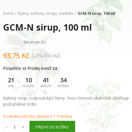
Domů
Byliny, tinktury, sirupy, sladidla
GCM-N sirup, 100 ml
GCM-N sirup, 100 ml
Recenze (
0
)
93,75 Kč
125,00 Kč
Pospěšte si! Prodej končí za
21
10
41
33
DNY
HODINY
MINUTY
VTEŘINY
Bylinný sirup, rozpouštějící hleny. Svou činností okamžitě zklidňuje
podrážděné hrdlo.
Poslední položky skladem
1 Položka
PŘIDAT DO KOŠÍKU