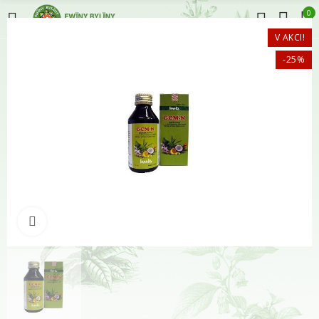
0
V AKCI!
-25%
Klikněte pro zvětšení