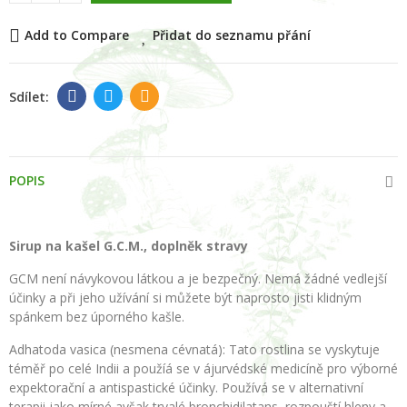
Add to Compare
Přidat do seznamu přání
POPIS
Sirup na kašel G.C.M., doplněk stravy
GCM není návykovou látkou a je bezpečný. Nemá žádné vedlejší
účinky a při jeho užívání si můžete být naprosto jisti klidným
spánkem bez úporného kašle.
Adhatoda vasica (nesmena cévnatá): Tato rostlina se vyskytuje
téměř po celé Indii a použíá se v ájurvédské medicíně pro výborné
expektorační a antispastické účinky. Používá se v alternativní
terapii jako mírné avšak trvalé bronchidilatans, rozpouští hleny a