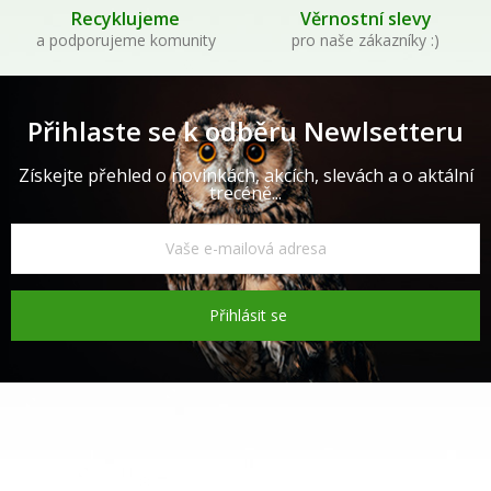
Recyklujeme
Věrnostní slevy
a podporujeme komunity
pro naše zákazníky :)
Přihlaste se k odběru Newlsetteru
Získejte přehled o novinkách, akcích, slevách a o aktální
trecéně...
Přihlásit se