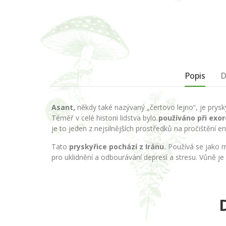
Popis
D
Asant,
někdy také nazývaný „čertovo lejno“, je pryskyř
Téměř v celé historii lidstva bylo
používáno při exor
je to jeden z nejsilnějších prostředků na pročištění e
Tato
pryskyřice pochází z Iránu.
Používá se jako mo
pro uklidnění a odbourávání depresí a stresu. Vůně je 
D