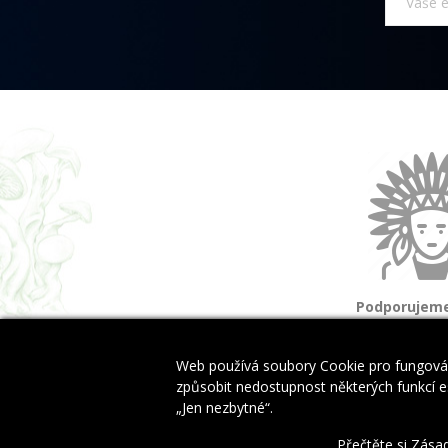
Podporujeme
a domorod
Web používá soubory Cookie pro fungován
způsobit nedostupnost některých funkcí es
„Jen nezbytné“.
Copyright © 2024 EwinyByliny.cz. All Rights Reserved.
Přečtěte si Zása