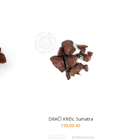
DRAČÍ KREV, Sumatra
K
159,00 Kč
(
0
Recenze
)