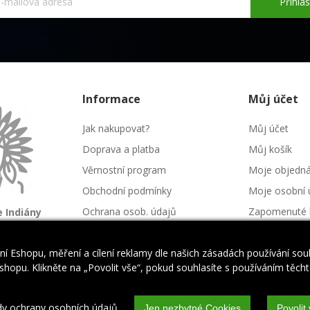
Přihlás
Informace
Můj účet
Jak nakupovat?
Můj účet
Doprava a platba
Můj košík
Věrnostní program
Moje objedn
Obchodní podmínky
Moje osobní 
Ochrana osob. údajů
Zapomenuté 
 Indiány
é kmeny
Kontakt
Napište nám
í Eshopu, měření a cílení reklamy dle našich zásadách používání so
hopu. Klikněte na „Povolit vše“, pokud souhlasíte s používáním těchto
dy ochrany osobních údajů
Jen nezbytné Cookies
Povolit