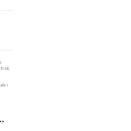
i.
 sil,
ale i
.