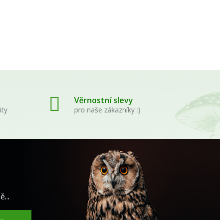
Věrnostní slevy
ity
pro naše zákazníky :)
...