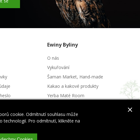
it se
Ewiny Byliny
O nás
Vykuřování
ávky
Šaman Market, Hand-made
údaje
Kakao a kakové produkty
heslo
Yerba Maté Room
Potraviny a nápoje
close
uborů cookie. Odmítnutí souhlasu může
 technologií. Pro odmítnutí, klikněte na
 všechny Cookies