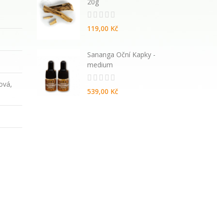
20g
119,00 Kč
atural
Sananga Oční Kapky -
vané
medium
lová,
539,00 Kč