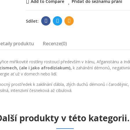
Add to Compare
Přidat do seznamu přání
etaily produktu
Recenze(0)
ice miříkovité rostliny rostoucí především v Iránu, Afganistánu a Indi
cismech, (ale i jako afrodiziakum),
k zahánění démonů, negativních
nergie ať už v domech nebo lidí.
cný prostředek k zaklínání ďábla, zlých duchů démonů i čarodějnic, 
silná, intenzivní česneková až cibulová.
alší produkty v této kategorii..