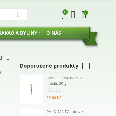
0
0
KAKAO A BYLINY
O NÁS
Doporučené produkty
O
 malé
Henna Sattva na tělo
hnědá, 30 g
59,00 Kč
270 ml -
PALO SANTO - dřevo