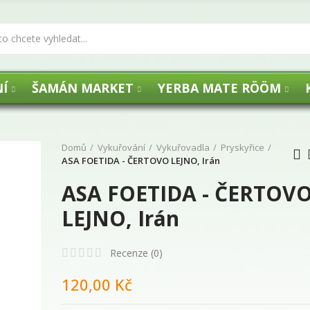
Í
ŠAMÁN MARKET
YERBA MATE RÖÖM
Domů
Vykuřování
Vykuřovadla
Pryskyřice
ASA FOETIDA - ČERTOVO LEJNO, Irán
ASA FOETIDA - ČERTOV
UHLÍKY FLOGA -
LEJNO, Irán
29,00 Kč
Recenze (
0
)
120,00 Kč
Agua de Florida 