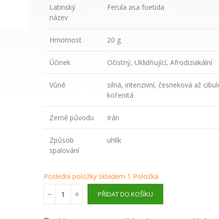
květinová voda
Latinský
Ferula asa foetida
název
289,00 Kč
Hmotnost
20 g
WAYUSA GREEN n
Účinek
Očistný, Uklidňující, Afrodiziakální
celé nefermento
listy 100g
Vůně
silná, intenzivní, česneková až cibu
kořenitá
210,00 Kč
Země původu
Irán
Způsob
uhlík
spalování
Poslední položky skladem
1 Položka
PŘIDAT DO KOŠÍKU