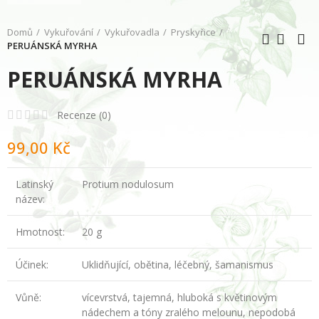
Domů
Vykuřování
Vykuřovadla
Pryskyřice
PERUÁNSKÁ MYRHA
PERUÁNSKÁ MYRHA
Recenze (
0
)
99,00 Kč
Latinský
Protium nodulosum
název:
Hmotnost:
20 g
Účinek:
Uklidňující, obětina, léčebný, šamanismus
Vůně:
vícevrstvá, tajemná, hluboká s květinovým
nádechem a tóny zralého melounu, nepodobá