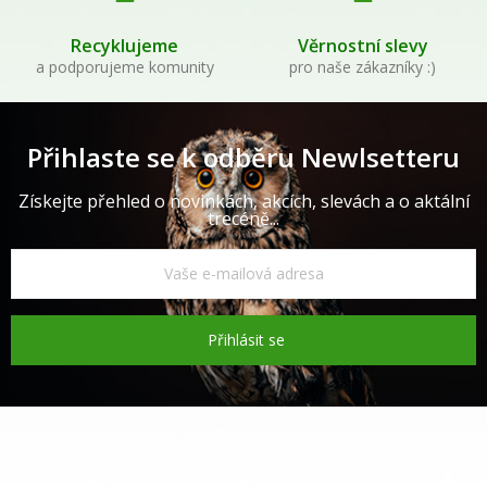
Recyklujeme
Věrnostní slevy
a podporujeme komunity
pro naše zákazníky :)
Přihlaste se k odběru Newlsetteru
Získejte přehled o novinkách, akcích, slevách a o aktální
trecéně...
Přihlásit se