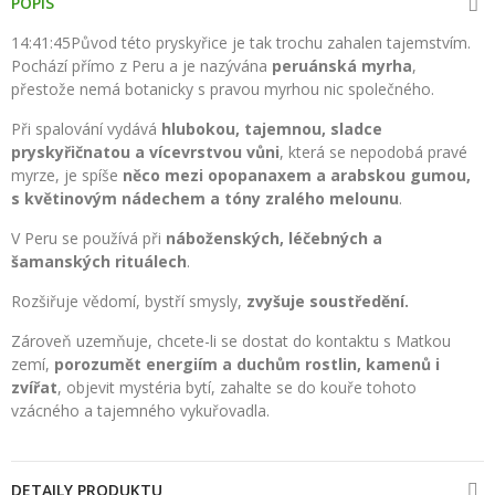
POPIS
14:41:45Původ této pryskyřice je tak trochu zahalen tajemstvím.
Pochází přímo z Peru a je nazývána
peruánská myrha
,
přestože nemá botanicky s pravou myrhou nic společného.
Při spalování vydává
hlubokou, tajemnou, sladce
pryskyřičnatou a vícevrstvou vůni
, která se nepodobá pravé
myrze, je spíše
něco mezi opopanaxem a arabskou gumou,
s květinovým nádechem a tóny zralého melounu
.
V Peru se používá při
náboženských, léčebných a
šamanských rituálech
.
Rozšiřuje vědomí, bystří smysly,
zvyšuje soustředění.
Zároveň uzemňuje, chcete-li se dostat do kontaktu s Matkou
zemí,
porozumět energiím a duchům rostlin, kamenů i
zvířat
, objevit mystéria bytí, zahalte se do kouře tohoto
vzácného a tajemného vykuřovadla.
DETAILY PRODUKTU