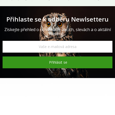
Přihlaste se k odběru Newlsetteru
Získejte přehled o novinkách, akcích, slevách a o aktální
trecéně...
Přihlásit se