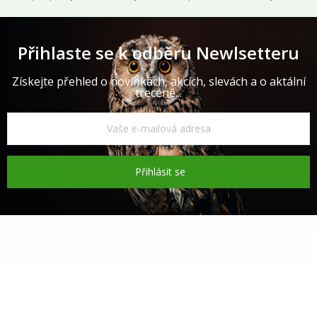
Přihlaste se k odběru Newlsetteru
Získejte přehled o novinkách, akcích, slevách a o aktální
trecéně...
Přihlásit se