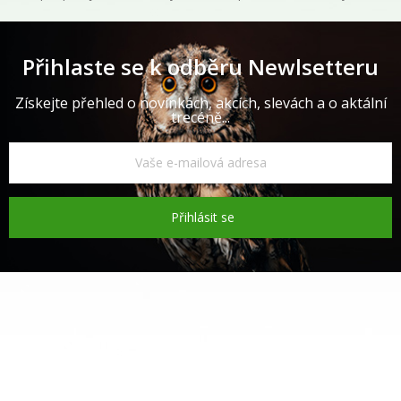
Přihlaste se k odběru Newlsetteru
Získejte přehled o novinkách, akcích, slevách a o aktální
trecéně...
Přihlásit se