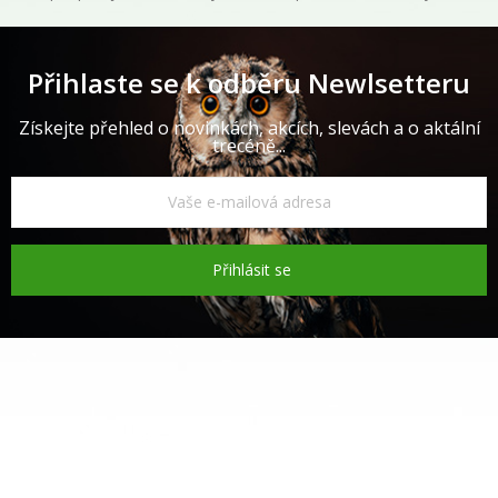
Přihlaste se k odběru Newlsetteru
Získejte přehled o novinkách, akcích, slevách a o aktální
trecéně...
Přihlásit se