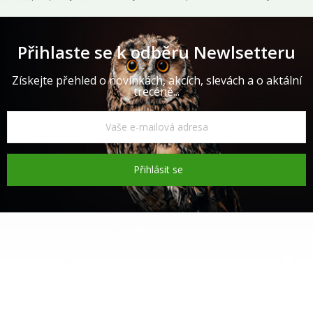
Přihlaste se k odběru Newlsetteru
Získejte přehled o novinkách, akcích, slevách a o aktální
trecéně...
Přihlásit se