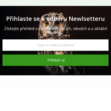
Přihlaste se k odběru Newlsetteru
Získejte přehled o novinkách, akcích, slevách a o aktální
trecéně...
Přihlásit se