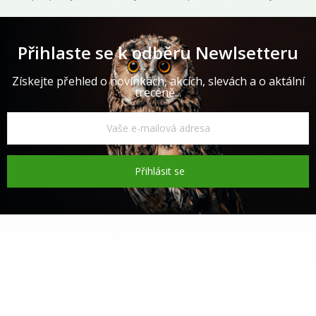
Přihlaste se k odběru Newlsetteru
Získejte přehled o novinkách, akcích, slevách a o aktální
trecéně...
Přihlásit se