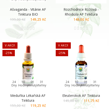
Ašvaganda - Vitánie AF
Rozchodnice Růžová -
Tinktura BIO
Rhodiola AF Tinktura
199,00 Kč
149,25 Kč
149,00 Kč
V AKCI!
V AKCI!
-25%
-25%
24
10
01
30
24
10
01
30
Dny
Hodiny
Minuty
Vteřiny
Dny
Hodiny
Minuty
Vteřiny
Meduňka Lékařská AF
Eleuterokok AF Tinktura
Tinktura
149,00 Kč
111,75 Kč
159,00 Kč
119,25 Kč