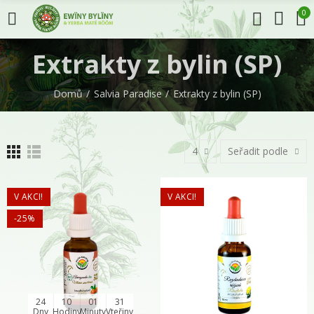
0
Extrakty z bylin (SP)
Domů
Salvia Paradise
Extrakty z bylin (SP)
4
Seřadit podle
V AKCI!
V AKCI!
-25%
24
10
01
30
Dny
Hodiny
Minuty
Vteřiny