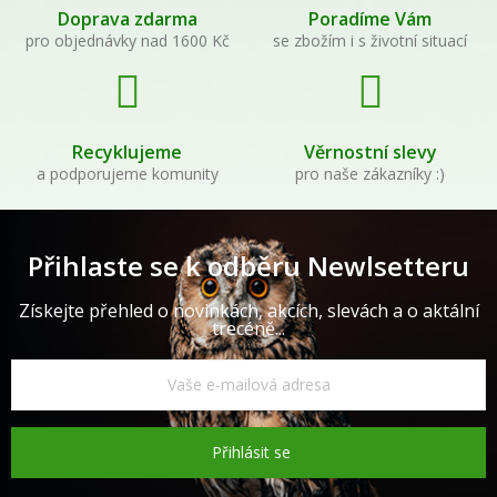
Doprava zdarma
Poradíme Vám
pro objednávky nad 1600 Kč
se zbožím i s životní situací
Recyklujeme
Věrnostní slevy
a podporujeme komunity
pro naše zákazníky :)
Přihlaste se k odběru Newlsetteru
Získejte přehled o novinkách, akcích, slevách a o aktální
trecéně...
Přihlásit se