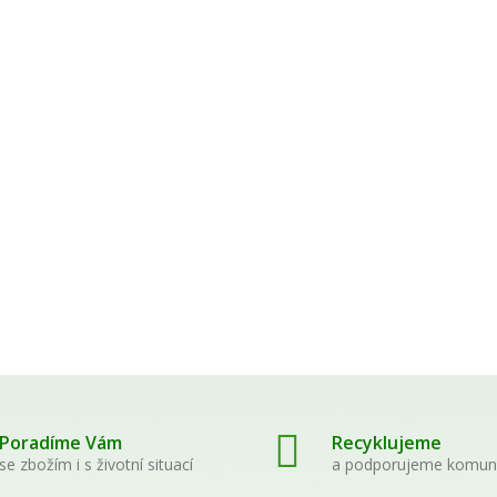
Agua de Florida 270 ml -
PALO SANTO - d
květinová voda
20g
289,00 Kč
119,00 Kč
WAYUSA GREEN natural
Sananga Oční Ka
celé nefermentované
medium
listy 100g
539,00 Kč
210,00 Kč
Poradíme Vám
Recyklujeme
se zbožím i s životní situací
a podporujeme komun