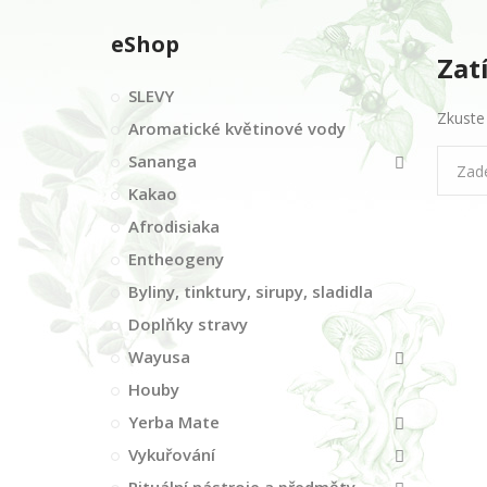
eShop
Zat
SLEVY
Zkuste
Aromatické květinové vody
Sananga
Kakao
Afrodisiaka
Entheogeny
Byliny, tinktury, sirupy, sladidla
Doplňky stravy
Wayusa
Houby
Yerba Mate
Vykuřování