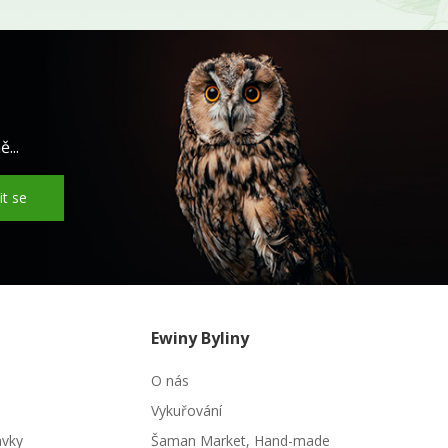
...
it se
Ewiny Byliny
O nás
Vykuřování
ávky
Šaman Market, Hand-made