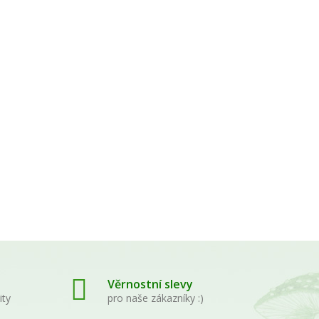
řevo
pky -
Věrnostní slevy
ity
pro naše zákazníky :)