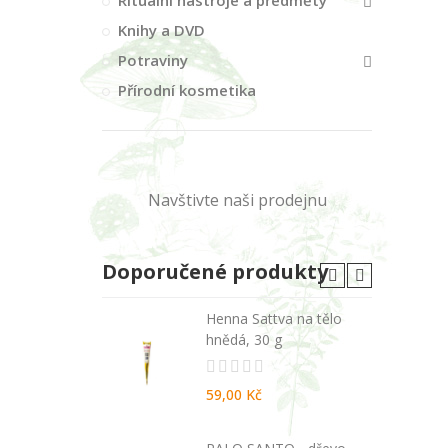
Rituální nástroje a předměty
Knihy a DVD
Potraviny
Přírodní kosmetika
Navštivte naši prodejnu
Doporučené produkty
A - malé
Henna Sattva na tělo
hnědá, 30 g
59,00 Kč