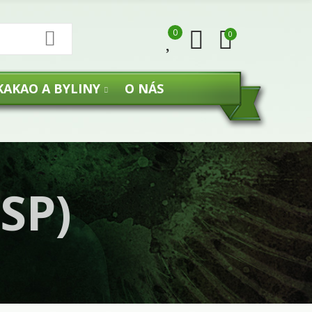
0
0
KAKAO A BYLINY
O NÁS
SP)