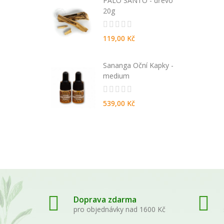
ida 270 ml -
PALO SANTO - dřevo
da
20g
119,00 Kč
EN natural
Sananga Oční Kapky -
entované
medium
539,00 Kč
Doprava zdarma
pro objednávky nad 1600 Kč