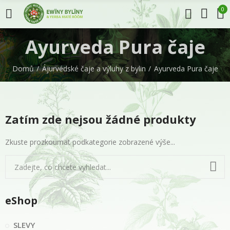
0
Ayurveda Pura čaje
Domů
Ájurvédské čaje a výluhy z bylin
Ayurveda Pura čaje
Zatím zde nejsou žádné produkty
Zkuste prozkoumat podkategorie zobrazené výše...
eShop
SLEVY