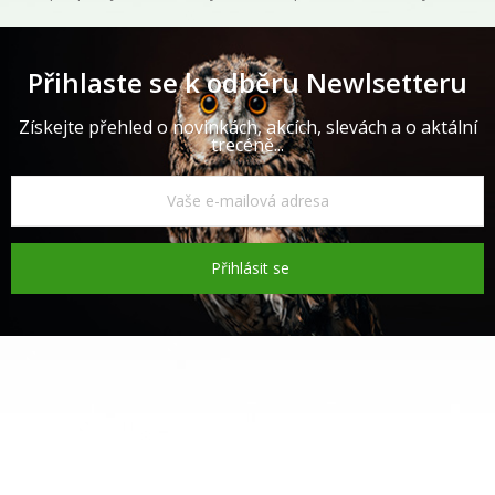
Přihlaste se k odběru Newlsetteru
Získejte přehled o novinkách, akcích, slevách a o aktální
trecéně...
Přihlásit se