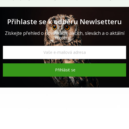
Přihlaste se k odběru Newlsetteru
Získejte přehled o novinkách, akcích, slevách a o aktální
trecéně...
Přihlásit se