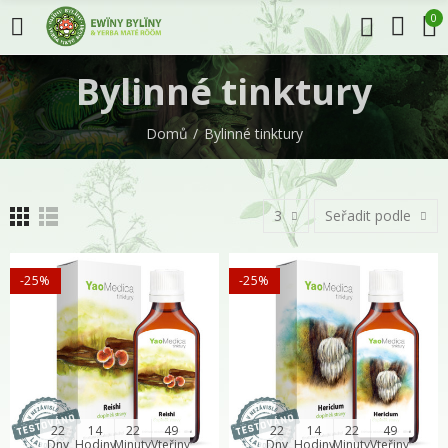
0
Bylinné tinktury
Domů
Bylinné tinktury
3
Seřadit podle
-25%
-25%
22
14
22
48
22
14
22
48
Dny
Hodiny
Minuty
Vteřiny
Dny
Hodiny
Minuty
Vteřiny