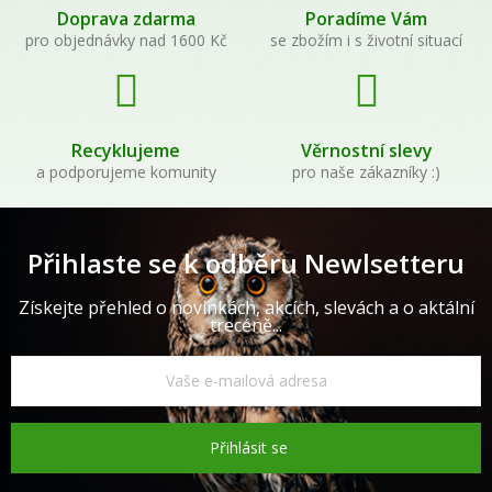
Doprava zdarma
Poradíme Vám
pro objednávky nad 1600 Kč
se zbožím i s životní situací
Recyklujeme
Věrnostní slevy
a podporujeme komunity
pro naše zákazníky :)
Přihlaste se k odběru Newlsetteru
Získejte přehled o novinkách, akcích, slevách a o aktální
trecéně...
Přihlásit se