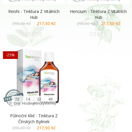
Reishi - Tinktura Z Vitálních
Hericium - Tinktura Z Vitálních
Hub
Hub
290,00 Kč
217,50 Kč
290,00 Kč
217,50 Kč
-25%
22
14
22
48
Dny
Hodiny
Minuty
Vteřiny
Půlnoční Klid - Tinktura Z
Čínských Bylinek
290,00 Kč
217,50 Kč