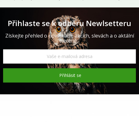
Přihlaste se k odběru Newlsetteru
Získejte přehled o novinkách, akcích, slevách a o aktální
trecéně...
Přihlásit se