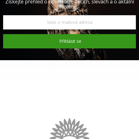
Získejte přehled o novinkách, akcích, slevách a o aktální
trecéně...
Přihlásit se