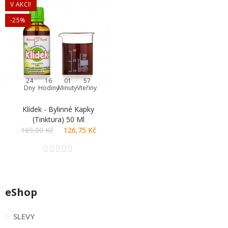
V AKCI!
-25%
24
16
01
56
Dny
Hodiny
Minuty
Vteřiny
Klídek - Bylinné Kapky
(tinktura) 50 Ml
169,00 Kč
126,75 Kč
eShop
SLEVY