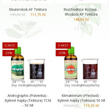
Eleuterokok AF Tinktura
Rozchodnice Růžová -
Rhodiola AF Tinktura
149,00 Kč
111,75 Kč
149,00 Kč
V AKCI!
V AKCI!
-25%
-25%
24
16
01
56
24
16
01
56
Dny
Hodiny
Minuty
Vteřiny
Dny
Hodiny
Minuty
Vteřiny
Andrographis (právenka) -
Klimakterium (přechod) -
Bylinné Kapky (tinktura) TCM
Bylinné Kapky (tinktura) 50 Ml
- 50 Ml
159,00 Kč
119,25 Kč