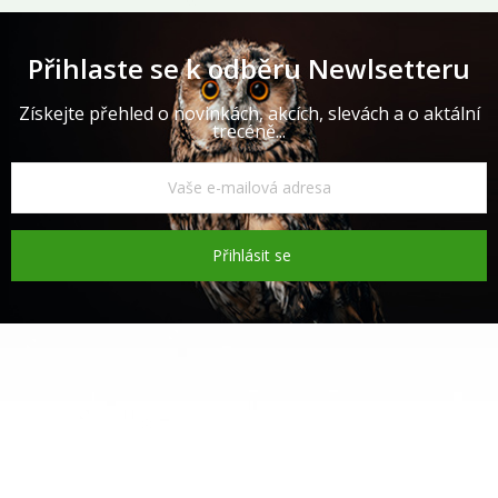
Přihlaste se k odběru Newlsetteru
Získejte přehled o novinkách, akcích, slevách a o aktální
trecéně...
Přihlásit se