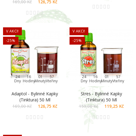
169,00 Kč
126,75 Kč
V AKCI!
V AKCI!
-25%
-25%
24
16
01
57
24
16
01
56
Dny
Hodiny
Minuty
Vteřiny
Dny
Hodiny
Minuty
Vteřiny
Adaptol - Bylinné Kapky
Stres - Bylinné Kapky
(tinktura) 50 Ml
(tinktura) 50 Ml
169,00 Kč
126,75 Kč
159,00 Kč
119,25 Kč