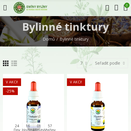
0
Bylinné tinktury
Domů
Bylinné tinktury
7
Seřadit podle
V AKCI!
V AKCI!
-25%
24
16
01
56
Dny
Hodiny
Minuty
Vteřiny