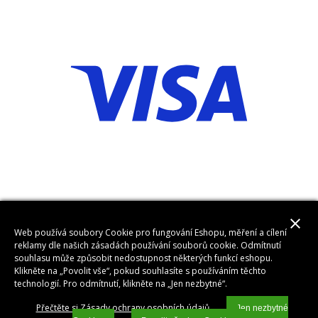
close
Web používá soubory Cookie pro fungování Eshopu, měření a cílení
reklamy dle našich zásadách používání souborů cookie. Odmítnutí
souhlasu může způsobit nedostupnost některých funkcí eshopu.
Klikněte na „Povolit vše“, pokud souhlasíte s používáním těchto
technologií. Pro odmítnutí, klikněte na „Jen nezbytné“.
Přečtěte si Zásady ochrany osobních údajů
Jen nezbytné