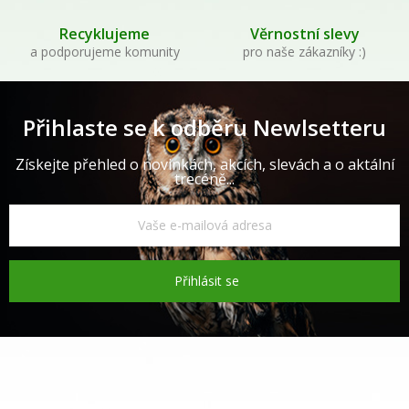
Recyklujeme
Věrnostní slevy
a podporujeme komunity
pro naše zákazníky :)
Přihlaste se k odběru Newlsetteru
Získejte přehled o novinkách, akcích, slevách a o aktální
trecéně...
Přihlásit se