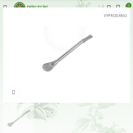
0
VYPRODÁNO
Klikněte pro zvětšení