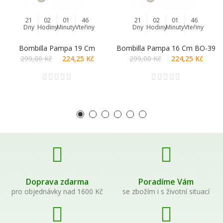
21
02
01
45
21
02
01
46
Dny
Hodiny
Minuty
Vteřiny
Dny
Hodiny
Minuty
Vteřiny
Bombilla Pampa 19 Cm
Bombilla Pampa 16 Cm BO-39
299,00 Kč
224,25 Kč
299,00 Kč
224,25 Kč
Doprava zdarma
Poradíme Vám
pro objednávky nad 1600 Kč
se zbožím i s životní situací