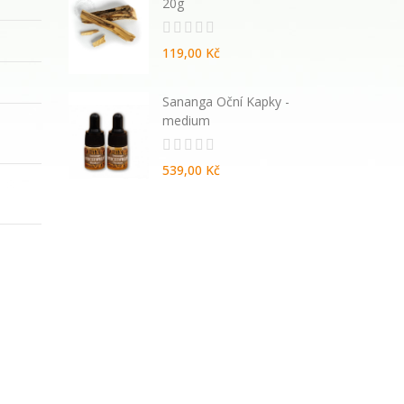
20g
119,00 Kč
atural
Sananga Oční Kapky -
vané
medium
539,00 Kč