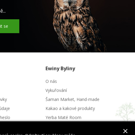
...
it se
Ewiny Byliny
O nás
Vykuřování
ávky
Šaman Market, Hand-made
údaje
Kakao a kakové produkty
heslo
Yerba Maté Room
Potraviny a nápoje
close