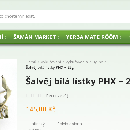
Í
ŠAMÁN MARKET
YERBA MATE RÖÖM
Domů
Vykuřování
Vykuřovadla
Byliny
Šalvěj bílá lístky PHX ~ 25g
Šalvěj bílá lístky PHX ~ 
UHLÍKY FLOGA -
Recenze (
0
)
29,00 Kč
145,00 Kč
Latinský
Salvia apiana
Agua de Florida 
název: