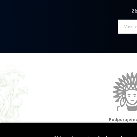
Zí
Podporujeme
a domorod