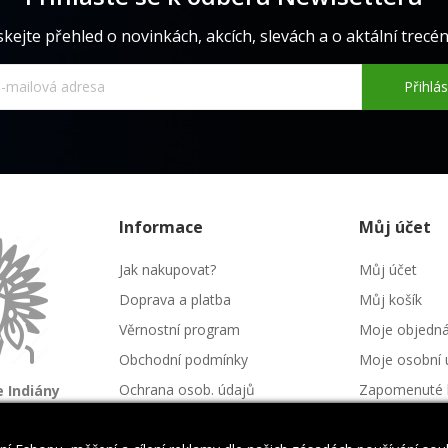
skejte přehled o novinkách, akcích, slevách a o aktální trecéně
Přihlás
Informace
Můj účet
Jak nakupovat?
Můj účet
Doprava a platba
Můj košík
Věrnostní program
Moje objedn
Obchodní podmínky
Moje osobní 
Ochrana osob. údajů
Zapomenuté 
 Indiány
é kmeny
Kontakt
Napište nám