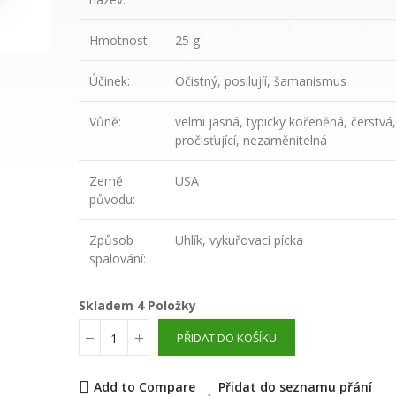
květinová voda
Hmotnost:
25 g
289,00 Kč
Účinek:
Očistný, posilujíí, šamanismus
WAYUSA GREEN n
celé nefermento
Vůně:
velmi jasná, typicky kořeněná, čerstvá,
listy 100g
pročisťující, nezaměnitelná
Země
USA
210,00 Kč
původu:
Způsob
Uhlík, vykuřovací pícka
spalování:
Skladem
4 Položky
PŘIDAT DO KOŠÍKU
Add to Compare
Přidat do seznamu přání