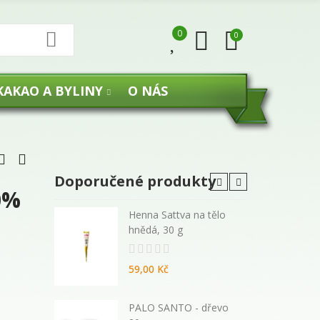
0
0
KAKAO A BYLINY
O NÁS
Doporučené produkty
0%
 malé
Henna Sattva na tělo
hnědá, 30 g
59,00 Kč
270 ml -
PALO SANTO - dřevo