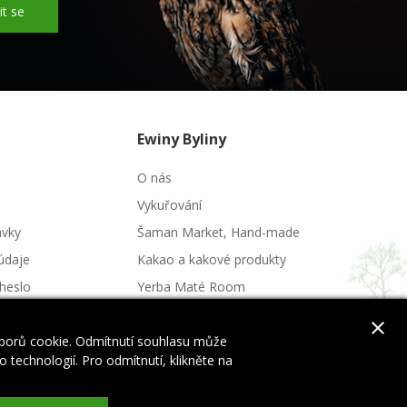
it se
Ewiny Byliny
O nás
Vykuřování
ávky
Šaman Market, Hand-made
údaje
Kakao a kakové produkty
heslo
Yerba Maté Room
Potraviny a nápoje
close
uborů cookie. Odmítnutí souhlasu může
 technologií. Pro odmítnutí, klikněte na