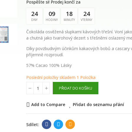
květinová voda
Pospěšte si! Prodej končí za
24
09
18
23
289,00 Kč
DNY
HODINY
MINUTY
VTEŘINY
Čokoláda osvěžená slupkami kávových třešní. Voní jako
WAYUSA GREEN n
a chutná jako tvarohový dezert s třešněmi oslazený m
celé nefermento
listy 100g
Díky povzbudivým účinkům kakaových bobů a cascary 
příjemně rozproudí.
210,00 Kč
57% Cacao 100% Lásky
Poslední položky skladem
1 Položka
PŘIDAT DO KOŠÍKU
Add to Compare
Přidat do seznamu přání