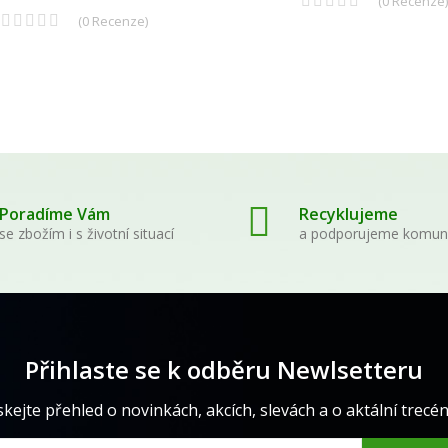
(
0
Recenze
)
(
0
Recenze
)
Poradíme Vám
Recyklujeme
se zbožím i s životní situací
a podporujeme komun
Přihlaste se k odběru Newlsetteru
skejte přehled o novinkách, akcích, slevách a o aktální trecéně