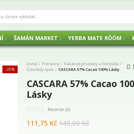
Í
ŠAMÁN MARKET
YERBA MATE RÖÖM
Domů
Potraviny
Kakaové produkty a čokoláda
-25%
Čokolády Ajala
CASCARA 57% Cacao 100% Lásky
CASCARA 57% Cacao 10
UHLÍKY FLOGA -
Lásky
29,00 Kč
Recenze (
0
)
111,75 Kč
149,00 Kč
Agua de Florida 