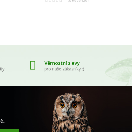
(
0
Recenze
)
Věrnostní slevy
ity
pro naše zákazníky :)
...