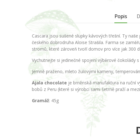
Popis
D
Cascara jsou sušené slupky kávových třešní. Ty nas
českého dobrodruha Aloise Strašila. Farma se zaměřuje
stromů, které zároveň tvoří domov pro více jak 300 
Vychutnejte si jedinečné spojení výběrové čokolády
Jemně praženo, mleto žulovými kameny, temperováno
Ajala chocolate
je brněnská manufaktura na ruční vý
bobů z Peru (které si výrobci sami šetrně praží a mez
Gramáž
: 45g
D