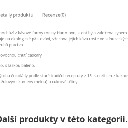
etaily produktu
Recenze(0)
̌e pochází z kávové farmy rodiny Hartmann, která byla založena synem
 na ekologické pěstování, všechna jejich káva roste ve stínu velkýc
druhů ptactva.
 s ovocnou chutí cascary.
, s láskou baleno.
robu čokolády podle staré tradiční receptury z 18. století jen z kaka
i žulovými kameny melou) a cukrové třtiny.
alší produkty v této kategorii..