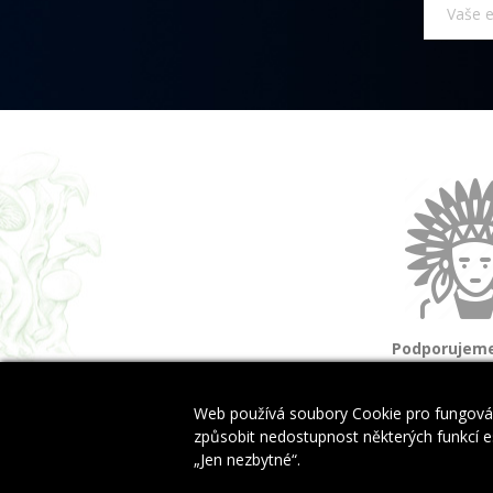
Podporujeme
a domorod
Web používá soubory Cookie pro fungován
způsobit nedostupnost některých funkcí es
„Jen nezbytné“.
Copyright © 2024 EwinyByliny.cz. All Rights Reserved.