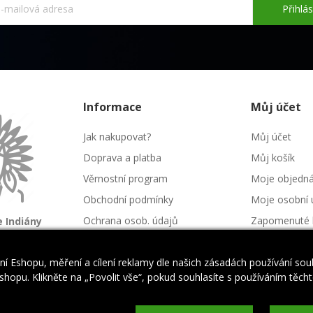
Přihlás
Informace
Můj účet
Jak nakupovat?
Můj účet
Doprava a platba
Můj košík
Věrnostní program
Moje objedn
Obchodní podmínky
Moje osobní 
Ochrana osob. údajů
Zapomenuté 
 Indiány
é kmeny
Kontakt
Napište nám
í Eshopu, měření a cílení reklamy dle našich zásadách používání so
hopu. Klikněte na „Povolit vše“, pokud souhlasíte s používáním těchto