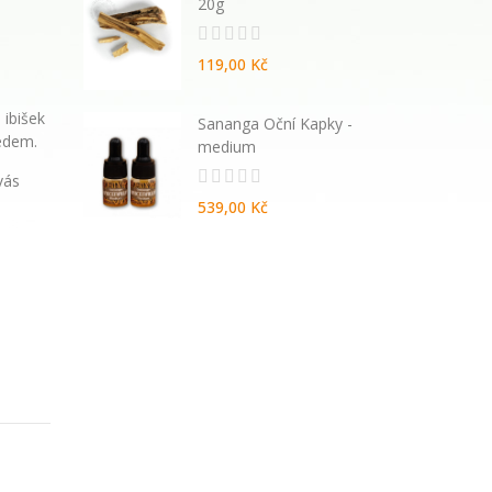
20g
119,00 Kč
 ibišek
atural
Sananga Oční Kapky -
edem.
vané
medium
vás
539,00 Kč