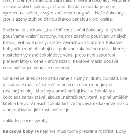
Naším cílem je nabídnout zákazníkům kvalitní čokolády, vyrobené
z ekvádorských kakaových bobů. Každá čokoláda je ručně
vyrobená a každá je svým způsobem originál. Naše čokolády
jsou slazeny ztuhlou třtinou šťávou panelou v bio kvalitě.
Snažíme se zachovat „tradiční“ chuť a vůni čokolády. K výrobě
používáme kvalitní suroviny, nejsme zastánci používání umělých
barviv, lecitinu a umělých látek zvýrazňujících aroma. Kakaové
boby přirozeně obsahují cca polovinu kakaového másla, které je
nositelem výrazné čokoládové vůně, proto není zapotřebí
přidávat látky určené k aromatizaci. Kakaové máslo dodává
čokoládě nejen vůni, ale i jemnost.
Bohužel se dnes často setkáváme s různými druhy čokolád, kde
je kakaové máslo částečně nebo zcela nahrazeno jinými
rostlinnými oleji, které významně snižují kvalitu čokolády a
čokoláda se tak stává jakousi „náhražkou“, která je plná umělých
látek a barviv. V našich čokoládách zachováváme kakaové máslo
a nepoužíváme jiné rostlinné oleje.
Základní proces výroby:
Kakaové boby
se nejdříve musí ručně přebrat a roztřídit. Boby