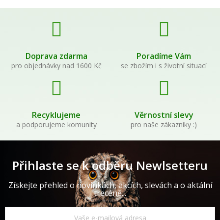
Doprava zdarma
Poradíme Vám
pro objednávky nad 1600 Kč
se zbožím i s životní situací
Recyklujeme
Věrnostní slevy
a podporujeme komunity
pro naše zákazníky :)
Přihlaste se k odběru Newlsetteru
Získejte přehled o novinkách, akcích, slevách a o aktální
trecéně...