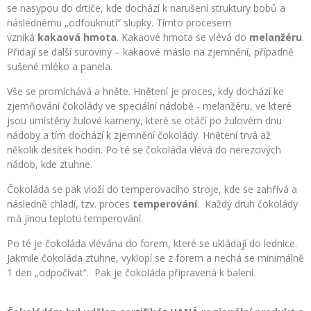
se nasypou do drtiče, kde dochází k narušení struktury bobů a
následnému „odfouknutí“ slupky. Tímto procesem
vzniká
kakaová hmota
. Kakaové hmota se vlévá do
melanžéru
.
Přidají se další suroviny – kakaové máslo na zjemnění, případně
sušené mléko a panela.
Vše se promíchává a hněte. Hnětení je proces, kdy dochází ke
zjemňování čokolády ve speciální nádobě - melanžéru, ve které
jsou umístěny žulové kameny, které se otáčí po žulovém dnu
nádoby a tím dochází k zjemnění čokolády. Hnětení trvá až
několik desítek hodin. Po té se čokoláda vlévá do nerezových
nádob, kde ztuhne.
Čokoláda se pak vloží do temperovacího stroje, kde se zahřívá a
následně chladí, tzv. proces
temperování
. Každý druh čokolády
má jinou teplotu temperování.
Po té je čokoláda vlévána do forem, které se ukládají do lednice.
Jakmile čokoláda ztuhne, vyklopí se z forem a nechá se minimálně
1 den „odpočívat“. Pak je čokoláda připravená k balení.