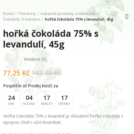
Domů
Potraviny
Kakaové produkty a čokoláda
Čokolády Troubelice
hořká čokoláda 75% s levandulí, 45g
hořká čokoláda 75% s
levandulí, 45g
Recenze (
0
)
77,25 Kč
103,00 Kč
Pospěšte si! Prodej končí za
24
04
17
17
DNY
HODINY
MINUTY
VTEŘINY
Hořká čokoláda 75% s levandulí je skloubení hořké čokolády s
opojnou chutí i vůní levandule.