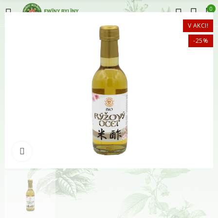
0
V AKCI!
-25%
Klikněte pro zvětšení