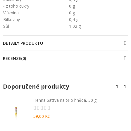
- z toho cukry
0 g
Vláknina
0 g
Bílkoviny
0,4 g
Sůl
1,02 g
DETAILY PRODUKTU
RECENZE(0)
Doporučené produkty
Henna Sattva na tělo hnědá, 30 g
59,00 Kč