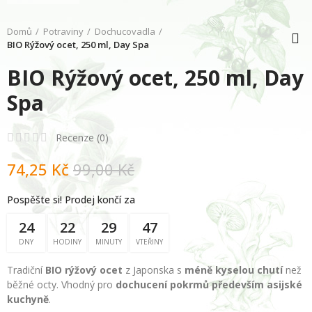
Domů
Potraviny
Dochucovadla
BIO Rýžový ocet, 250 ml, Day Spa
BIO Rýžový ocet, 250 ml, Day
Spa
Recenze (
0
)
74,25 Kč
99,00 Kč
Pospěšte si! Prodej končí za
24
22
29
46
DNY
HODINY
MINUTY
VTEŘINY
Tradiční
BIO rýžový ocet
z Japonska s
méně kyselou chutí
než
běžné octy. Vhodný pro
dochucení pokrmů především asijské
kuchyně
.