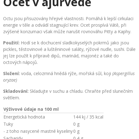
Ocet v ájurvédě
Octu jsou přisuzovány hřejivé vlastnosti. Pomáhá k lepší cirkulaci
energie v těle a odvádí stagnující krev. Ocet prospívá Vátě, při
zvýšené konzumaci však může narušit rovnováhu Pitty a Kaphy.
Použití:
Hodí se k dochucení sladkokyselých pokrmů jako jsou
pickles, těstovinové a luštěninové saláty, rýžové nudle, sushi. Dále
jej lze použít k přípravě dipů, marinád, majonéz a také do
octových nápojů.
Složení:
voda, celozrnná hnědá rýže, mořská sůl, koji
(Aspergillus
oryzae)
Skladování:
Skladujte v suchu a chladu. Chraňte před slunečním
světlem.
Výživové údaje na 100 ml
Energetická hodnota
144 kj / 35 kcal
Tuky
0 g
- z toho nasycené mastné kyseliny
0 g
Sacharidy
0,4 g