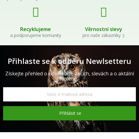
Recyklujeme
Věrnostní slevy
a podporujeme komunity
pro naše zákazníky :)
Přihlaste se k odběru Newlsetteru
Získejte přehled o novinkách, akcích, slevách a o aktální
trecéně...
Přihlásit se