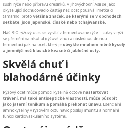
sushi rýže nebo přípravu dresinků. V jihovýchodní Asii se jako
okyselující dochucovadlo častěji než ocet používá limetka či
tamarind, proto
většina značek, se kterými se v obchodech
setkáte, jsou japonské, čínské nebo tchajwanské.
Náš BIO rýžový ocet se vyrábí z fermentované rýže – cukry v rýži
se přemění na alkohol (rýžové víno) a následnou druhou
fermentací pak na ocet, který je
obvykle mnohem méně kyselý
a jemnější než klasické kvasné či jablečné octy.
Skvělá chuť i
blahodárné účinky
Rýžový ocet může pomoci kyselině octové
nastartovat
trávení, má také antiseptické vlastnosti, může působit
jako jaterní tonikum a pomáhá překonat únavu
. Esenciální
aminokyseliny v rýžovém octu navíc posilují imunitu a normální
funkci kardiovaskulárního systému.