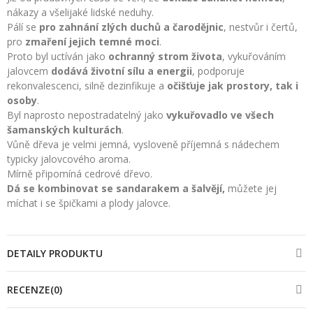
nákazy a všelijaké lidské neduhy.
Pálí se
pro zahnání zlých duchů a čarodějnic
, nestvůr i čertů,
pro
zmaření jejich temné moci
.
Proto byl uctíván jako
ochranný strom života
, vykuřováním
jalovcem
dodává životní sílu a energii
, podporuje
rekonvalescenci, silně dezinfikuje a
očišťuje jak prostory, tak i
osoby
.
Byl naprosto nepostradatelný jako
vykuřovadlo ve všech
šamanských kulturách
.
Vůně dřeva je velmi jemná, vysloveně příjemná s nádechem
typicky jalovcového aroma.
Mírně připomíná cedrové dřevo.
Dá se kombinovat se sandarakem a šalvějí,
můžete jej
míchat i se špičkami a plody jalovce.
DETAILY PRODUKTU
RECENZE(0)