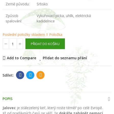
Země původu:
Srbsko
Způsob
Vykuřovací pícka, uhlík, elektrická
spalování:
kadidelnice
Poslední položky skladem
1 Položka
PŘIDAT DO KOŠÍKU
Add to Compare
Přidat do seznamu přání
POPIS
Jalovec
je stálezelený keř, který roste téměř po celé Evropě.
Již od pradávných časů se věří, že
dokáže zahánět nemoci
,