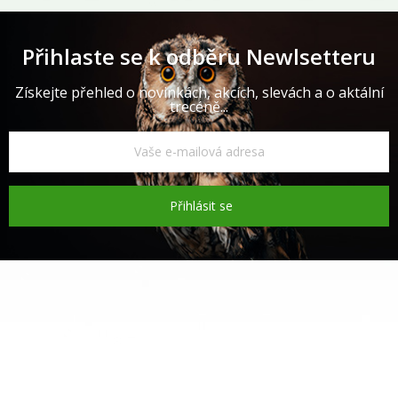
Přihlaste se k odběru Newlsetteru
Získejte přehled o novinkách, akcích, slevách a o aktální
trecéně...
Přihlásit se