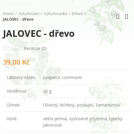
Domů
Vykuřování
Vykuřovadla
Dřeva
JALOVEC - dřevo
JALOVEC - dřevo
Recenze (
0
)
39,00 Kč
Latinský název:
Juniperus communis
Hmotnost:
20 g
Účinek:
Očistný, léčebný, posilující, šamanismus
Vůně:
velmi jemná, vysloveně příjemná, typicky
jalovcová