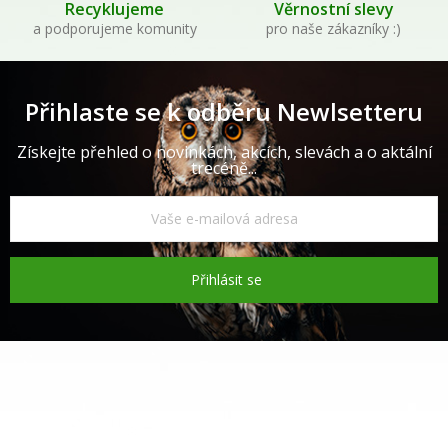
Recyklujeme
Věrnostní slevy
a podporujeme komunity
pro naše zákazníky :)
Přihlaste se k odběru Newlsetteru
Získejte přehled o novinkách, akcích, slevách a o aktální
trecéně...
Přihlásit se