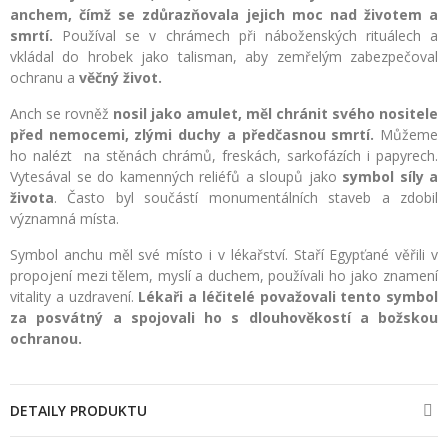
anchem, čímž se zdůrazňovala jejich moc nad životem a
smrtí.
Používal se v chrámech při náboženských rituálech a
vkládal do hrobek jako talisman, aby zemřelým zabezpečoval
ochranu a
věčný život.
Anch se rovněž
nosil jako amulet, měl chránit svého nositele
před nemocemi, zlými duchy a předčasnou smrtí.
Můžeme
ho nalézt na stěnách chrámů, freskách, sarkofázích i papyrech.
Vytesával se do kamenných reliéfů a sloupů jako
symbol síly a
života
. Často byl součástí monumentálních staveb a zdobil
významná místa.
Symbol anchu měl své místo i v lékařství. Staří Egypťané věřili v
propojení mezi tělem, myslí a duchem, používali ho jako znamení
vitality a uzdravení.
Lékaři a léčitelé považovali tento symbol
za posvátný a spojovali ho s dlouhověkostí a božskou
ochranou.
DETAILY PRODUKTU