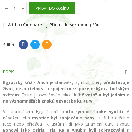
PŘIDAT DO KOŠÍKU
Add to Compare
Přidat do seznamu přání
POPIS
Egyptský kříž - Anch
je starověký symbol, který
představuje
život, nesmrtelnost a spojení mezi pozemským a božským
světem
. Často je označován jako
"klíč života" a byl jedním z
nejvýznamnějších znaků egyptské kultury.
Ve starověkém Egyptě měl
tento symbol široké využití.
V
náboženství a
mystice byl spojován s bohy,
kteří ho drželi v
ruce nebo přikládali k ústům lidí jako znamení daru života.
Bohové jako Osiris, Isis, Ra a Anubis byli zobrazováni s