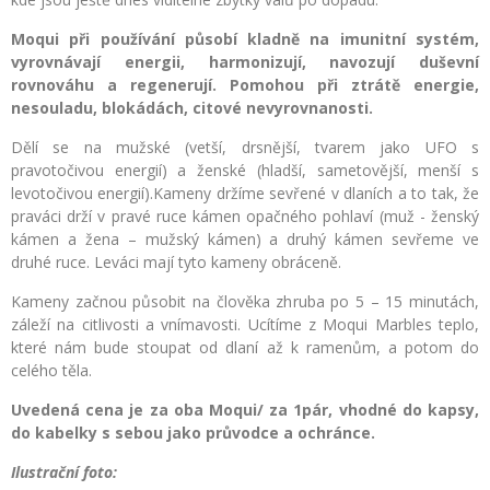
Moqui při používání působí kladně na imunitní systém,
vyrovnávají energii, harmonizují, navozují duševní
rovnováhu a regenerují. Pomohou při ztrátě energie,
nesouladu, blokádách, citové nevyrovnanosti.
Dělí se na mužské (vetší, drsnější, tvarem jako UFO s
pravotočivou energií) a ženské (hladší, sametovější, menší s
levotočivou energií).Kameny držíme sevřené v dlaních a to tak, že
praváci drží v pravé ruce kámen opačného pohlaví (muž - ženský
kámen a žena – mužský kámen) a druhý kámen sevřeme ve
druhé ruce. Leváci mají tyto kameny obráceně.
Kameny začnou působit na člověka zhruba po 5 – 15 minutách,
záleží na citlivosti a vnímavosti. Ucítíme z Moqui Marbles teplo,
které nám bude stoupat od dlaní až k ramenům, a potom do
celého těla.
Uvedená cena je za oba Moqui/ za 1pár, vhodné do kapsy,
do kabelky s sebou jako průvodce a ochránce.
Ilustrační foto: