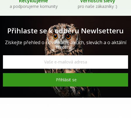
Recyklujeme
Věrnostní slevy
a podporujeme komunity
pro naše zákazníky :)
Přihlaste se k odběru Newlsetteru
Získejte přehled o novinkách, akcích, slevách a o aktální
trecéně...
Přihlásit se