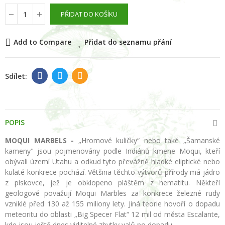
PŘIDAT DO KOŠÍKU
Add to Compare
Přidat do seznamu přání
POPIS
MOQUI MARBELS -
„Hromové kuličky“ nebo také „Šamanské
kameny" jsou pojmenovány podle Indiánů kmene Moqui, kteří
obývali území Utahu a odkud tyto převážně hladké eliptické nebo
kulaté konkrece pochází. Většina těchto výtvorů přírody má jádro
z pískovce, jež je obklopeno pláštěm z hematitu. Někteří
geologové považují Moqui Marbles za konkrece železné rudy
vzniklé před 130 až 155 miliony lety. Jiná teorie hovoří o dopadu
meteoritu do oblasti „Big Specer Flat“ 12 mil od města Escalante,
kde jsou ještě dnes viditelné zbytky valů po dopadu.