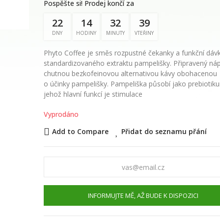
květinová voda
Pospěšte si! Prodej končí za
22
14
32
38
289,00 Kč
DNY
HODINY
MINUTY
VTEŘINY
Phyto Coffee je směs rozpustné čekanky a funkční dáv
WAYUSA GREEN n
standardizovaného extraktu pampelišky. Připravený náp
celé nefermento
chutnou bezkofeinovou alternativou kávy obohacenou
listy 100g
o účinky pampelišky. Pampeliška působí jako prebiotik
jehož hlavní funkcí je stimulace
210,00 Kč
Vyprodáno
Add to Compare
Přidat do seznamu přání
INFORMUJTE MĚ, AŽ BUDE K DISPOZICI