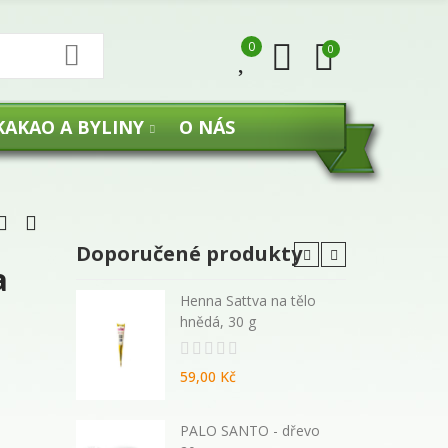
0
0
KAKAO A BYLINY
O NÁS
Doporučené produkty
a
 malé
Henna Sattva na tělo
hnědá, 30 g
59,00 Kč
270 ml -
PALO SANTO - dřevo