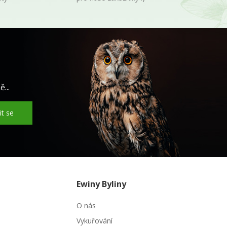
...
it se
Ewiny Byliny
O nás
Vykuřování