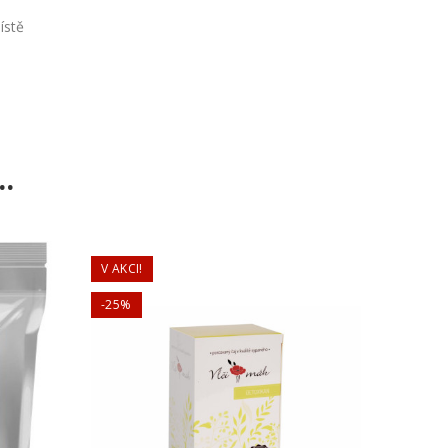
ístě
.
V AKCI!
V AKCI!
-25%
-25%