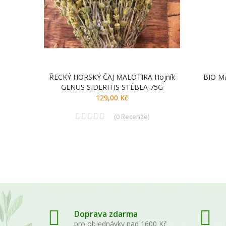
100 G
ŘECKÝ HORSKÝ ČAJ MALOTIRA Hojník
BIO Ma
GENUS SIDERITIS STÉBLA 75G
129,00 Kč
(
0
Recenze
)
Doprava zdarma
pro objednávky nad 1600 Kč