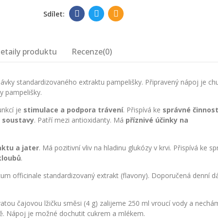
etaily produktu
Recenze(0)
ávky standardizovaného extraktu pampelišky. Připravený nápoj je ch
y pampelišky.
unkcí je
stimulace a podpora trávení
. Přispívá ke
správné činnost
 soustavy
. Patří mezi antioxidanty. Má
příznivé účinky na
aktu a jater
. Má pozitivní vliv na hladinu glukózy v krvi. Přispívá ke s
kloubů
.
um officinale standardizovaný extrakt (flavony). Doporučená denní d
vatou čajovou lžičku směsi (4 g) zalijeme 250 ml vroucí vody a nechá
ně. Nápoj je možné dochutit cukrem a mlékem.