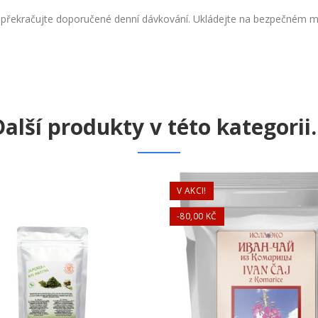
Nepřekračujte doporučené denní dávkování. Ukládejte na bezpečném m
alší produkty v této kategorii..
V AKCI!
-80,00 KČ