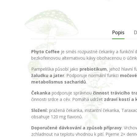
Popis
D
Phyto Coffee
je směs rozpustné čekanky a funkční d
bezkofeinovou alternativou kávy obohacenou o účink
Pampeliška působí jako
prebiotikum
, jehož hlavní f
žaludku a jater
. Podporuje normální funkci
močové
metabolismus sacharidů
.
Čekanka
podporuje správnou
činnost trávicího tr
činnosti srdce a cév. Pomáhá udržet
zdraví kostí a 
Složení:
pražená čekanka, instantní čekanka, Taraxac
obsahuje 120 mg flavonů.
Doporučené dávkování a způsob přípravy
: Vrcho
zchladnout na teplotu vhodnou k pití. Pijeme 2× den