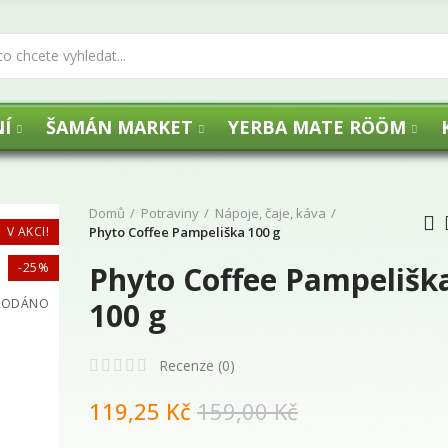
Í
ŠAMÁN MARKET
YERBA MATE RÖÖM
Domů
Potraviny
Nápoje, čaje, káva
V AKCI!
Phyto Coffee Pampeliška 100 g
-25%
Phyto Coffee Pampelišk
UHLÍKY FLOGA -
RODÁNO
100 g
29,00 Kč
Recenze (
0
)
119,25 Kč
159,00 Kč
Agua de Florida 