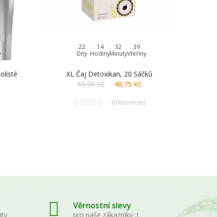
22
14
32
39
y
Dny
Hodiny
Minuty
Vteřiny
olisté
XL Čaj Detoxikan, 20 Sáčků
XL 
65,00 Kč
48,75 Kč
(
0
Recenze
)
Věrnostní slevy
ity
pro naše zákazníky :)