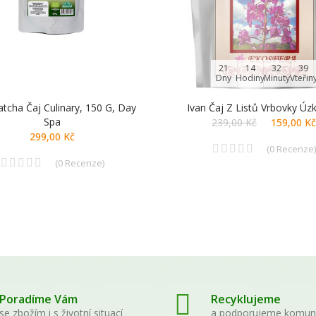
21
14
32
39
Dny
Hodiny
Minuty
Vteřin
tcha Čaj Culinary, 150 G, Day
Ivan Čaj Z Listů Vrbovky Úzk
Spa
239,00 Kč
159,00 Kč
299,00 Kč
(
0
Recenze
)
(
0
Recenze
)
Poradíme Vám
Recyklujeme
se zbožím i s životní situací
a podporujeme komun