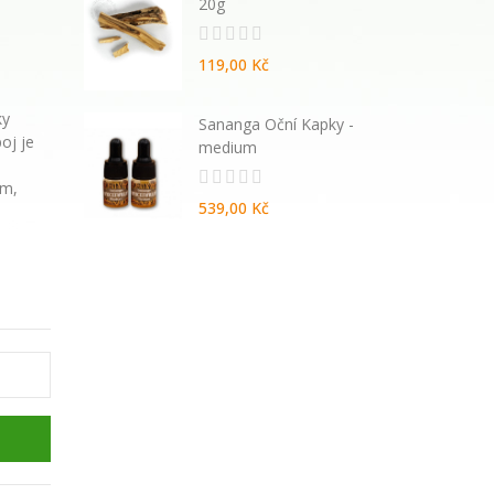
20g
119,00 Kč
ky
atural
Sananga Oční Kapky -
oj je
vané
medium
um,
539,00 Kč