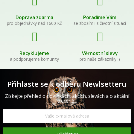
Doprava zdarma
Poradíme Vám
pro objednávky nad 1600 Kč
se zbožím i s životní situací
Recyklujeme
Věrnostní slevy
a podporujeme komunity
pro naše zákazníky :)
Přihlaste se k odběru Newlsetteru
Získejte přehled o novinkách, akcích, slevách a o aktální
trecéně...