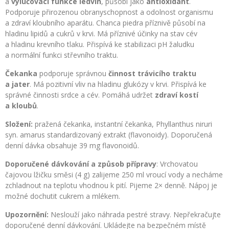
a
vylučovací funkce ledvin
, působí jako
antioxidant
.
Podporuje přirozenou obranyschopnost a odolnost organismu
a zdraví kloubního aparátu. Chanca piedra příznivě působí na
hladinu lipidů a cukrů v krvi. Má příznivé účinky na stav cév
a hladinu krevního tlaku. Přispívá ke stabilizaci pH žaludku
a normální funkci střevního traktu.
Čekanka
podporuje správnou
činnost trávicího traktu
a jater
. Má pozitivní vliv na hladinu glukózy v krvi. Přispívá ke
správné činnosti srdce a cév. Pomáhá udržet
zdraví kostí
a kloubů
.
Složení:
pražená čekanka, instantní čekanka, Phyllanthus niruri
syn. amarus standardizovaný extrakt (flavonoidy). Doporučená
denní dávka obsahuje 39 mg flavonoidů.
Doporučené dávkování a způsob přípravy
: Vrchovatou
čajovou lžičku směsi (4 g) zalijeme 250 ml vroucí vody a necháme
zchladnout na teplotu vhodnou k pití. Pijeme 2× denně. Nápoj je
možné dochutit cukrem a mlékem.
Upozornění:
Neslouží jako náhrada pestré stravy. Nepřekračujte
doporučené denní dávkování. Ukládejte na bezpečném místě