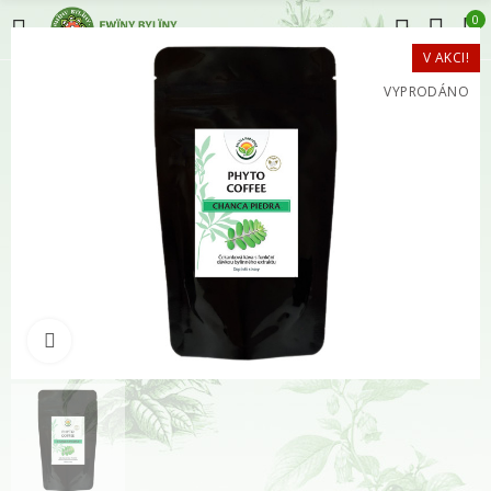
0
V AKCI!
VYPRODÁNO
Klikněte pro zvětšení