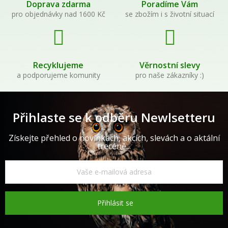
Doprava zdarma
Poradíme Vám
pro objednávky nad 1600 Kč
se zbožím i s životní situací
Recyklujeme
Věrnostní slevy
a podporujeme komunity
pro naše zákazníky :)
Přihlaste se k odběru Newlsetteru
Získejte přehled o novinkách, akcích, slevách a o aktální
trecéně...
Přihlásit se