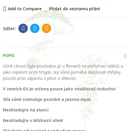
Add to Compare
Přidat do seznamu přání
POPIS
Vůně citrusů byla používána již u Římanů na perfumaci oděvů a
jako repelent proti hmyzu. Její vůně pomáhá zlepšovat chřipky,
působí proti zápachu z plísní a vlhkosti.
V zemích EU je určena pouze jako osvěžovač vzduchu!
Síla vůně stimuluje poznání a jasnou mysl.
Neskladujte na slunci
Neskladujte v blízkosti ohně
Skladujte při teplotě nad bodem mrazu