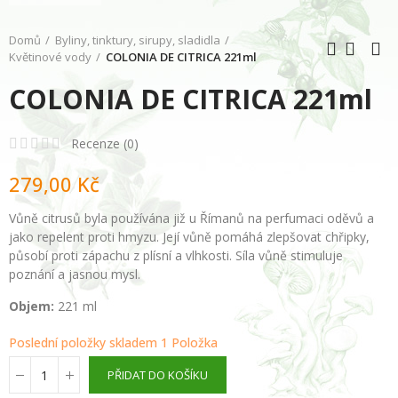
Domů
Byliny, tinktury, sirupy, sladidla
Květinové vody
COLONIA DE CITRICA 221ml
COLONIA DE CITRICA 221ml
Recenze (
0
)
279,00 Kč
Vůně citrusů byla používána již u Římanů na perfumaci oděvů a
jako repelent proti hmyzu. Její vůně pomáhá zlepšovat chřipky,
působí proti zápachu z plísní a vlhkosti. Síla vůně stimuluje
poznání a jasnou mysl.
Objem:
221 ml
Poslední položky skladem
1 Položka
PŘIDAT DO KOŠÍKU